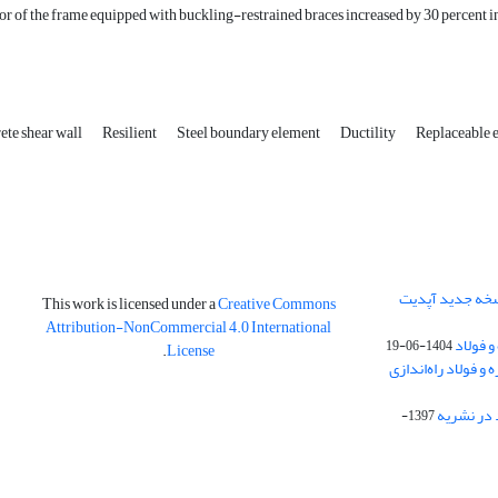
or of the frame equipped with buckling-restrained braces increased by 30 percent in
ete shear wall
Resilient
Steel boundary element
Ductility
Replaceable 
نسخه جدید آپدیت
This work is licensed under a
Creative Commons
Attribution-NonCommercial 4.0 International
و فولاد
1404-06-19
.
License
 فولاد راه‌اندازی
 در نشریه
1397-