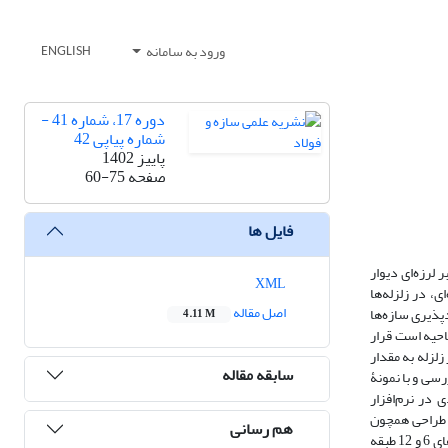
ورود به سامانه
ENGLISH
دوره 17، شماره 41 -
شماره پیاپی 42
پاییز 1402
صفحه
60-75
فایل ها
لرزه‌ای دیوار
XML
ی، در زلزله‌ها
اصل مقاله
پذیری سازه‌ها
4.11 M
ناحیه است قرار
لزله به مقدار
سابقه مقاله
سی و با نمونۀ
ی طراحی همچون
هم رسانی
ضریب اضافه‌مقاومت، ضریب شکل‌پذیری و ضریب رفتار سازه با استفاده از تحلیل دینامیکی غیرخطی افزایشی محاسبه شده‌اند. همچنین منحنی‌های هیسترزیس قاب‌های 6 و 12 طبقه