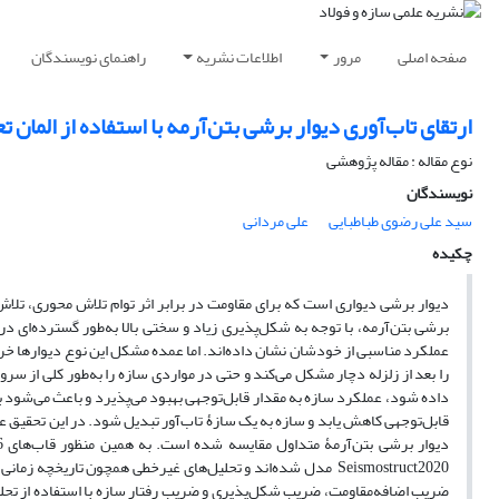
صفحه اصلی
مرور
اطلاعات نشریه
راهنمای نویسندگان
ارتقای تاب‌آوری دیوار برشی بتن‌آرمه با استفاده از المان 
نوع مقاله : مقاله پژوهشی
نویسندگان
سید علی رضوی طباطبایی
علی مردانی
چکیده
دیوار برشی دیواری است که برای مقاومت در برابر اثر توام تلاش محوری، تلاش 
برشی بتن‌آرمه، با توجه به شکل‌پذیری زیاد و سختی بالا به‌طور گسترده‌ای در س
عملکرد مناسبی از خودشان نشان داده‌اند. اما عمده مشکل این نوع دیوارها خرا
را بعد از زلزله دچار مشکل می‌کند و حتی در مواردی سازه را به‌طور کلی از سر
داده شود، عملکرد سازه به مقدار قابل‌توجهی بهبود می‌پذیرد و باعث می‌شود با
قابل‌توجهی کاهش یابد و سازه به یک سازۀ تاب‌آور تبدیل شود. در این تحقیق عم
دیوار برشی بتن‌آرمۀ متداول مقایسه شده است. به همین منظور قاب‌های 6 و 12 طبقه با سیستم باربر جانبی دیوار برشی بتن‌آرمه با و بدون المان مرزی فولادی در نرم‌افزار
Seismostruct2020
مدل شده‌اند و تحلیل‌های غیرخطی همچون تاریخچه زمانی 