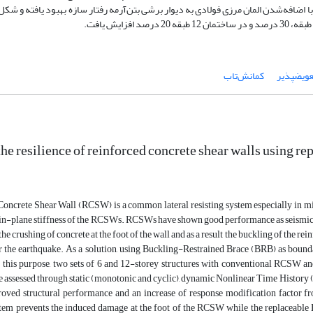
 اضافه‌شدن المان مرزی فولادی به دیوار برشی بتن‌آرمه رفتار سازه بهبود یافته و شکل
عویضپذیر
کمانش‌تاب
he resilience of reinforced concrete shear walls using r
oncrete Shear Wall (RCSW) is a common lateral resisting system especially in mid
d in-plane stiffness of the RCSWs. RCSWs have shown good performance as seismic
e crushing of concrete at the foot of the wall and as a result the buckling of the rei
er the earthquake. As a solution, using Buckling-Restrained Brace (BRB) as bound
r this purpose, two sets of 6 and 12-storey structures with conventional RCSW a
e assessed through static (monotonic and cyclic), dynamic Nonlinear Time Histo
roved structural performance and an increase of response modification facto
em prevents the induced damage at the foot of the RCSW while the replaceable BRBs