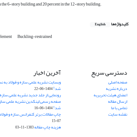
 the 6-story building and 20 percent in the 12-story building.
کلیدواژه‌ها
English
element
Buckling-restrained
دسترسی سریع
آخرین اخبار
صفحه اصلی
وبسایت نشریه علمی سازه و فولاد به 
درباره نشریه
شد!
1404-06-22
اعضای هیئت تحریریه
رونمایی از جلد جدید نشریه علمی سازه 
ارسال مقاله
صفحه رسمی لینکدین نشریه علمی سازه و
تماس با ما
شد!
1404-06-16
نقشه سایت
چاپ مقالات برتر کنفرانس سازه و فولاد
07-15
هزینه چاپ مقاله
1383-11-03