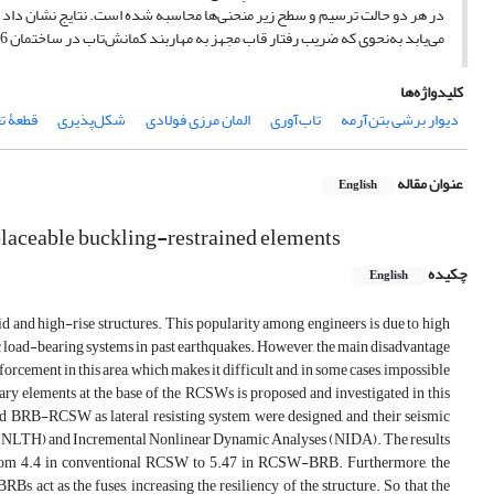
در هر دو حالت ترسیم و سطح زیر منحنی‌ها محاسبه شده است. نتایج نشان داد با
می‌یابد به‌نحوی که ضریب رفتار قاب مجهز به مهاربند کمانش‌تاب در ساختمان 6 طبقه، 30 درصد و در ساختمان 12 طبقه 20 درصد افزایش یافت.
کلیدواژه‌ها
دیوار برشی بتن‌آرمه
تاب‌آوری
المان مرزی فولادی
شکل‌پذیری
قطعۀ ت
عنوان مقاله
English
eplaceable buckling-restrained elements
چکیده
English
 and high-rise structures. This popularity among engineers is due to high
 load-bearing systems in past earthquakes. However, the main disadvantage
nforcement in this area, which makes it difficult and, in some cases, impossible
ary elements at the base of the RCSWs is proposed and investigated in this
nd BRB-RCSW as lateral resisting system were designed, and their seismic
ry (NLTH) and Incremental Nonlinear Dynamic Analyses (NIDA). The results
r from 4.4 in conventional RCSW to 5.47 in RCSW-BRB. Furthermore, the
 act as the fuses, increasing the resiliency of the structure. So that the