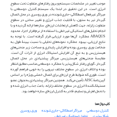
موجب تغییر در مشخصات سیستم و بروز رفتارهای متفاوت تحت سطوح
انرژی است. در این تحقیق در ابتدا یک سیستم کنترل دوسطحی با
میراگر غیرفعال اصطکاکی-جاری‌شونده در ورق روسری در محل اتصال
گیردار تیر به ستون، با قابلیت جذب انرژی و تغییر سختی در سطوح
متفاوت زلزله، جهت کاهش ارتعاشات لرزه‌ای سازه‌ها ارائه گردیده و با
انجام تحلیل‌های استاتیکی غیرخطی با استفاده از نرم‌افزار اجزاء محدود
ABAQUS
عملکرد آن‌ها مورد ارزیابی قرار گرفته است. با توجه به
نتایج ارزیابی، بهبود عملکرد نمونه‌های تحلیلی با نسبت بهینۀ طول به
ضخامت ورق روسری بوده و افزایش پایداری و مساحت زیر منحنی‌های
هیسترزیس و به تبع آن افزایش استهلاک انرژی از اثرات آن است.
مقایسۀ منحنی‌های هیسترزیس میراگر پیشنهادی در محل اتصال
گیردار، گویای رفتار شکل‌پذیر با عملکرد دوسطحی مناسب مطابق انتظار
بوده و اتلاف انرژی در سطوح مختلف نیرویی را به خوبی فراهم آورده
است، طوری که ضوابط طرح لرزه‌ای برای اتصال خمشی ویژه را بر اساس
آیین‌نامۀ
AISC
تأمین می
کند. همچنین میراگر پیشنهادی به‌عنوان عضو
مستهلک‌کنندۀ انرژی در سطوح مختلف زلزله، باعث جذب انرژی شده و
با تحمل لغزش و تسلیم، قادر به کنترل لرزه
ای سازه خواهد بود.
کلیدواژه‌ها
کنترل دوسطحی
میراگر اصطکاکی-جاری‌شونده
ورق روسری
شکل‌پذیری
تحلیل استاتیکی غیرخطی