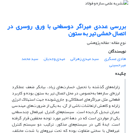
بررسی عددی میراگر دوسطحی با ورق روسری در
اتصال خمشی تیر به ستون
نوع مقاله : مقاله پژوهشی
نویسندگان
هادی عسگری
سید مهدی زهرائی
مهدی وجدیان
سید محمد
میرحسینی
چکیده
زلزله‌های گذشته با تحمیل خسارت‌های زیاد، بیانگر ضعف عملکرد
لرزه
ای سازه‌ها به‌خصوص در محل اتصال تیر به ستون بوده و کاربرد
قطعاتی مثل میراگرهای اصطکاکی و جاری‌شونده جهت استهلاک انرژی
زلزله و کاهش ارتعاشات ناشی از آن، به یکی از ضرورت‌های مهندسی
عمران تبدیل گردیده است. سیستم‌های کنترل غیرفعال چندسطحی
یکی از مواردی است که در دهۀ اخیر مورد توجه محققین قرار گرفته
است. ایدۀ کلی در سیستم‌های مذکور، ترکیب دو سیستم کنترل
غیرفعال با سختی متفاوت بوده که تحت نیروهای با شدت مختلف،