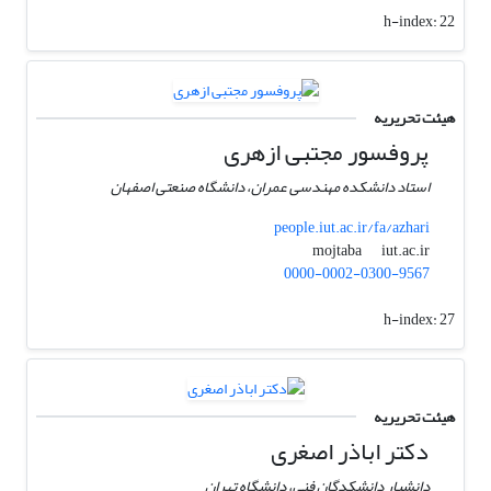
h-index:
22
هیئت تحریریه
پروفسور مجتبی ازهری
استاد دانشکده مهندسی عمران، دانشگاه صنعتی اصفهان
people.iut.ac.ir/fa/azhari
iut.ac.ir
mojtaba
0000-0002-0300-9567
h-index:
27
هیئت تحریریه
دکتر اباذر اصغری
دانشیار دانشکدگان فنی، دانشگاه تهران