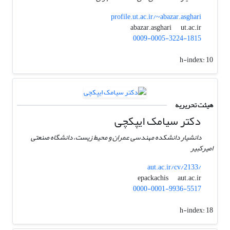
profile.ut.ac.ir/~abazar.asghari
ut.ac.ir
abazar.asghari
0009-0005-3224-1815
h-index:
10
هیئت تحریریه
دکتر سیامک ایپکچی
دانشیار دانشکده مهندسی عمران و محیط زیست، دانشگاه صنعتی
امیرکبیر
aut.ac.ir/cv/2133/
aut.ac.ir
epackachis
0000-0001-9936-5517
h-index:
18