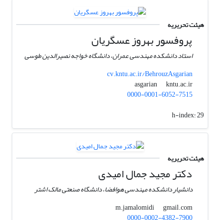
هیئت تحریریه
پروفسور بهروز عسگریان
استاد دانشکده مهندسی عمران، دانشگاه خواجه نصیرالدین طوسی
cv.kntu.ac.ir/BehrouzAsgarian
kntu.ac.ir
asgarian
0000-0001-6052-7515
h-index:
29
هیئت تحریریه
دکتر مجید جمال امیدی
دانشیار دانشکده مهندسی هوافضا، دانشگاه صنعتی مالک اشتر
gmail.com
m.jamalomidi
0000-0002-4382-7900