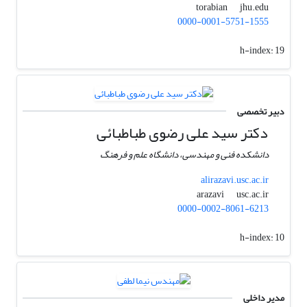
jhu.edu
torabian
0000-0001-5751-1555
h-index:
19
دبیر تخصصی
دکتر سید علی رضوی طباطبائی
دانشکده فنی و مهندسی، دانشگاه علم و فرهنگ
alirazavi.usc.ac.ir
usc.ac.ir
arazavi
0000-0002-8061-6213
h-index:
10
مدیر داخلی