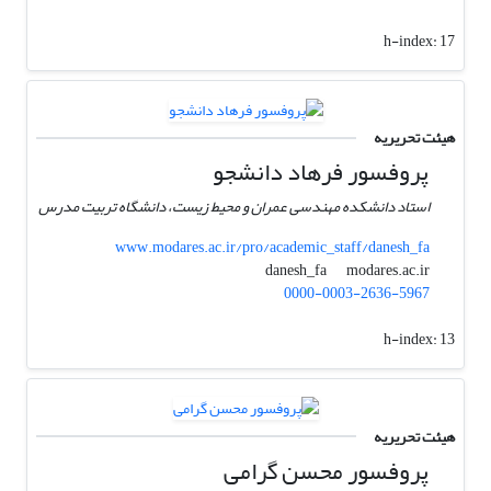
h-index:
17
هیئت تحریریه
پروفسور فرهاد دانشجو
استاد دانشکده مهندسی عمران و محیط زیست، دانشگاه تربیت مدرس
www.modares.ac.ir/pro/academic_staff/danesh_fa
modares.ac.ir
danesh_fa
0000-0003-2636-5967
h-index:
13
هیئت تحریریه
پروفسور محسن گرامی