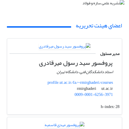
اعضای هیئت تحریریه
مدیر مسئول
پروفسور سید رسول میرقادری
استاد دانشکدگان فنی، دانشگاه تهران
profile.ut.ac.ir/fa/~rmirghaderi/courses
ut.ac.ir
rmirghaderi
0009-0001-6256-3971
h-index:
28