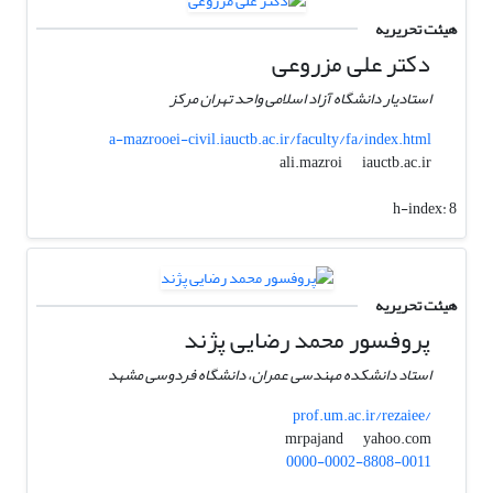
هیئت تحریریه
دکتر علی مزروعی
استادیار دانشگاه آزاد اسلامی واحد تهران مرکز
a-mazrooei-civil.iauctb.ac.ir/faculty/fa/index.html
iauctb.ac.ir
ali.mazroi
h-index:
8
هیئت تحریریه
پروفسور محمد رضایی پژند
استاد دانشکده مهندسی عمران، دانشگاه فردوسی مشهد
prof.um.ac.ir/rezaiee/
yahoo.com
mrpajand
0000-0002-8808-0011