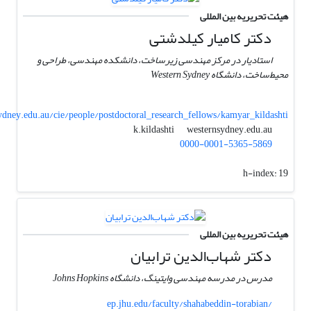
هیئت تحریریه بین المللی
دکتر کامیار کیلدشتی
استادیار در مرکز مهندسی زیرساخت، دانشکده مهندسی، طراحی و
محیط‌ساخت، دانشگاه Western Sydney
ney.edu.au/cie/people/postdoctoral_research_fellows/kamyar_kildashti
westernsydney.edu.au
k.kildashti
0000-0001-5365-5869
h-index:
19
هیئت تحریریه بین المللی
دکتر شهاب‌الدین ترابیان
مدرس در مدرسه مهندسی وایتینگ، دانشگاه Johns Hopkins
ep.jhu.edu/faculty/shahabeddin-torabian/