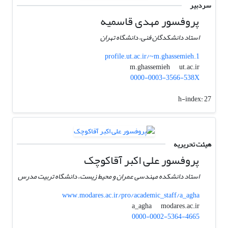
سردبیر
پروفسور مهدی قاسمیه
استاد دانشکدگان فنی، دانشگاه تهران
profile.ut.ac.ir/~m.ghassemieh.1
ut.ac.ir
m.ghassemieh
0000-0003-3566-538X
h-index:
27
هیئت تحریریه
پروفسور علی اکبر آقاکوچک
استاد دانشکده مهندسی عمران و محیط زیست، دانشگاه تربیت مدرس
www.modares.ac.ir/pro/academic_staff/a_agha
modares.ac.ir
a_agha
0000-0002-5364-4665