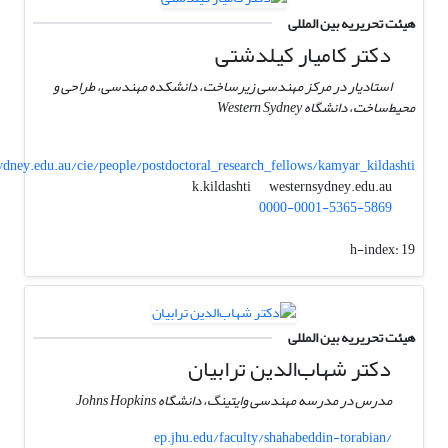
هیئت تحریریه بین المللی
دکتر کامیار کیلدشتی
استادیار در مرکز مهندسی زیرساخت، دانشکده مهندسی، طراحی و
محیط‌ساخت، دانشگاه Western Sydney
ney.edu.au/cie/people/postdoctoral_research_fellows/kamyar_kildashti
westernsydney.edu.au
k.kildashti
0000-0001-5365-5869
h-index:
19
هیئت تحریریه بین المللی
دکتر شهاب‌الدین ترابیان
مدرس در مدرسه مهندسی وایتینگ، دانشگاه Johns Hopkins
ep.jhu.edu/faculty/shahabeddin-torabian/