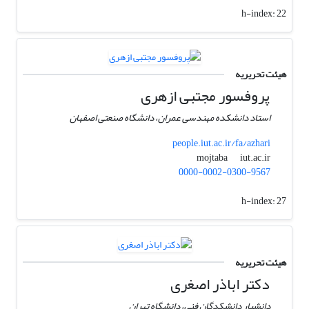
h-index:
22
هیئت تحریریه
پروفسور مجتبی ازهری
استاد دانشکده مهندسی عمران، دانشگاه صنعتی اصفهان
people.iut.ac.ir/fa/azhari
iut.ac.ir
mojtaba
0000-0002-0300-9567
h-index:
27
هیئت تحریریه
دکتر اباذر اصغری
دانشیار دانشکدگان فنی، دانشگاه تهران