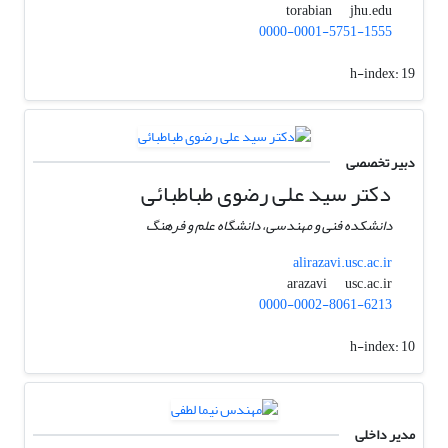
jhu.edu
torabian
0000-0001-5751-1555
h-index:
19
دبیر تخصصی
دکتر سید علی رضوی طباطبائی
دانشکده فنی و مهندسی، دانشگاه علم و فرهنگ
alirazavi.usc.ac.ir
usc.ac.ir
arazavi
0000-0002-8061-6213
h-index:
10
مدیر داخلی