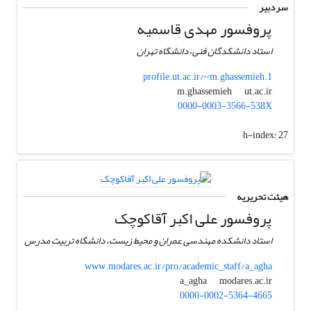
سردبیر
پروفسور مهدی قاسمیه
استاد دانشکدگان فنی، دانشگاه تهران
profile.ut.ac.ir/~m.ghassemieh.1
ut.ac.ir
m.ghassemieh
0000-0003-3566-538X
h-index:
27
هیئت تحریریه
پروفسور علی اکبر آقاکوچک
استاد دانشکده مهندسی عمران و محیط زیست، دانشگاه تربیت مدرس
www.modares.ac.ir/pro/academic_staff/a_agha
modares.ac.ir
a_agha
0000-0002-5364-4665