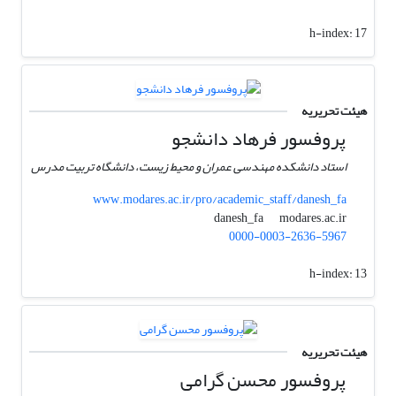
h-index:
17
هیئت تحریریه
پروفسور فرهاد دانشجو
استاد دانشکده مهندسی عمران و محیط زیست، دانشگاه تربیت مدرس
www.modares.ac.ir/pro/academic_staff/danesh_fa
modares.ac.ir
danesh_fa
0000-0003-2636-5967
h-index:
13
هیئت تحریریه
پروفسور محسن گرامی