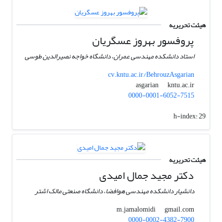
هیئت تحریریه
پروفسور بهروز عسگریان
استاد دانشکده مهندسی عمران، دانشگاه خواجه نصیرالدین طوسی
cv.kntu.ac.ir/BehrouzAsgarian
kntu.ac.ir
asgarian
0000-0001-6052-7515
h-index:
29
هیئت تحریریه
دکتر مجید جمال امیدی
دانشیار دانشکده مهندسی هوافضا، دانشگاه صنعتی مالک اشتر
gmail.com
m.jamalomidi
0000-0002-4382-7900