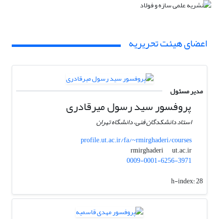
اعضای هیئت تحریریه
مدیر مسئول
پروفسور سید رسول میرقادری
استاد دانشکدگان فنی، دانشگاه تهران
profile.ut.ac.ir/fa/~rmirghaderi/courses
ut.ac.ir
rmirghaderi
0009-0001-6256-3971
h-index:
28