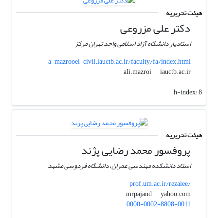
هیئت تحریریه
دکتر علی مزروعی
استادیار دانشگاه آزاد اسلامی واحد تهران مرکز
a-mazrooei-civil.iauctb.ac.ir/faculty/fa/index.html
iauctb.ac.ir
ali.mazroi
h-index:
8
هیئت تحریریه
پروفسور محمد رضایی پژند
استاد دانشکده مهندسی عمران، دانشگاه فردوسی مشهد
prof.um.ac.ir/rezaiee/
yahoo.com
mrpajand
0000-0002-8808-0011