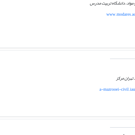
 مواد، دانشگاه تربیت مدرس
www.modares.ac.
 تهران مرکز
a-mazrooei-civil.iau