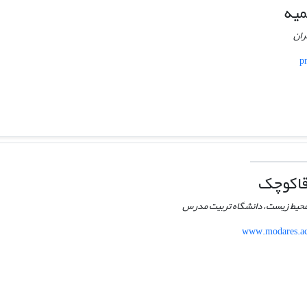
میه
ران
p
قاکوچک
محیط زیست، دانشگاه تربیت مدرس
www.modares.ac.