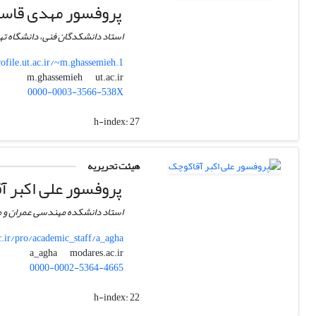
پروفسور مهدی قاس
استاد دانشکدگان فنی، دانشگاه ته
rofile.ut.ac.ir/~m.ghassemieh.1
ut.ac.ir
m.ghassemieh
0000-0003-3566-538X
h-index:
27
هیئت تحریریه
پروفسور علی اکبر آ
استاد دانشکده مهندسی عمران و 
ir/pro/academic_staff/a_agha
modares.ac.ir
a_agha
0000-0002-5364-4665
h-index:
22