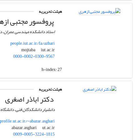
هیئت تحریریه
پروفسور مجتبی ازه
استاد دانشکده مهندسی عمران، د
people.iut.ac.ir/fa/azhari
iut.ac.ir
mojtaba
0000-0002-0300-9567
h-index:
27
هیئت تحریریه
دکتر اباذر اصغری
دانشیار دانشکدگان فنی، دانشگاه 
profile.ut.ac.ir/~abazar.asghari
ut.ac.ir
abazar.asghari
0009-0005-3224-1815