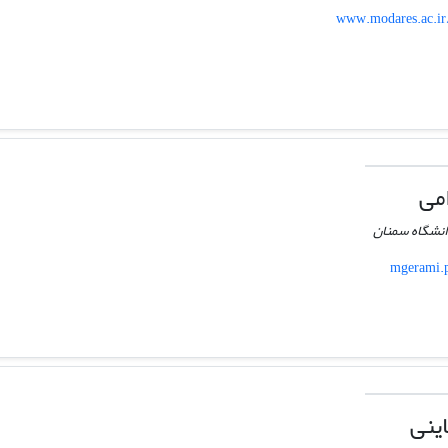
www.modares.ac.ir/
می
انشگاه سمنان
mgerami.p
ینی