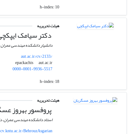
h-index:
10
هیئت تحریریه
دکتر سیامک ایپکچی
دانشیار دانشکده مهندسی عمران و
aut.ac.ir/cv/2133/
aut.ac.ir
epackachis
0000-0001-9936-5517
h-index:
18
هیئت تحریریه
پروفسور بهروز عسگ
استاد دانشکده مهندسی عمران، د
cv.kntu.ac.ir/BehrouzAsgarian