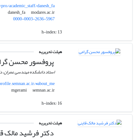
pro/academic_staff/danesh_fa
modares.ac.ir
danesh_fa
0000-0003-2636-5967
h-index:
13
هیئت تحریریه
پروفسور محسن گرا
استاد دانشکده مهندسی عمران، د
rofile.semnan.ac.ir/#about_me
semnan.ac.ir
mgerami
h-index:
16
هیئت تحریریه
دکتر فرشید مالک قا