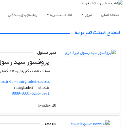
صفحه اصلی
مرور
اطلاعات نشریه
راهنمای نویسندگان
اعضای هیئت تحریریه
مدیر مسئول
پروفسور سید رسول
استاد دانشکدگان فنی، دانشگاه ته
t.ac.ir/fa/~rmirghaderi/courses
ut.ac.ir
rmirghaderi
0009-0001-6256-3971
h-index:
28
سردبیر