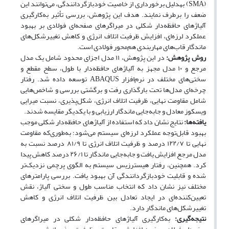
(SMA) به‎دلیل برخورداری از خاصیت خودبازگردانندگی، می‌توانند این
ضعف را برطرف نمایند. هدف این پژوهش، بررسی تأثیر به‌کارگیری
آلیاژهای حافظه‌دار شکلی در میراگرهای صفحه‌ای فولادی بر بهبود
عملکرد لرزه‌ای، افزایش ظرفیت اتلاف انرژی و کاهش تغییرشکل‌های
ماندگار قاب‌های مهاربندی هم‌محور فولادی است.
روش پژوهش:
در این پژوهش، ۱۱ مدل اجزای محدود شامل یک مدل
مرجع و ۱۰ مدل مجهز به آلیاژهای حافظه‌دار با طول، سطح مقطع و
سختی‌های مختلف در نرم‌افزار ABAQUS توسعه داده شد. رفتار
چرخه‌ای مدل‌ها تحت بارگذاری رفت و برگشتی بررسی و شاخص‌هایی
شامل مقاومت نهایی، ظرفیت اتلاف انرژی، شکل‌پذیری، نسبت میرایی
ویسکوز معادل و جابه‌جایی ماندگار ارزیابی و با یکدیگر مقایسه شدند.
یافته‌ها:
نتایج نشان داد که استفاده از آلیاژهای حافظه‌دار شکلی موجب
بهبود قابل‌توجه عملکرد لرزه‌ای سیستم می‌شود؛ به‌طوری‌که مقاومت
نهایی تا ۱۲۲/۷ درصد و ظرفیت اتلاف انرژی تا ۸۱/۹ درصد نسبت به
مدل مرجع افزایش یافت و جابه‌جایی ماندگار تا ۲۶/۱ درصد کاهش پیدا
کرد. همچنین، رفتار هیسترزیس سیستم به الگوی پرچمی نزدیک‌تر
شده و قابلیت خودبازگردانندگی آن بهبود یافت. بررسی پارامترهای
مختلف نیز نشان داد که انتخاب مناسب طول و سختی آلیاژ، نقش
تعیین‌کننده‌ای در ایجاد تعادل بین ظرفیت اتلاف انرژی و کاهش
تغییرشکل‌های ماندگار دارد.
نتیجه‌گیری:
به‌کارگیری آلیاژهای حافظه‌دار شکلی در میراگرهای