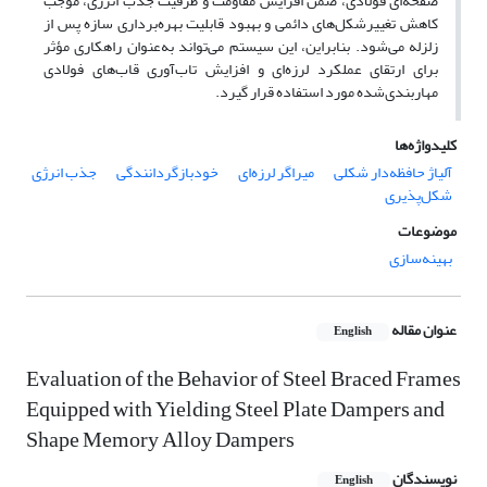
صفحه‌ای فولادی، ضمن افزایش مقاومت و ظرفیت جذب انرژی، موجب
کاهش تغییرشکل‌های دائمی و بهبود قابلیت بهره‌برداری سازه پس از
زلزله می‌شود. بنابراین، این سیستم می‌تواند به‌عنوان راهکاری مؤثر
برای ارتقای عملکرد لرزه‌ای و افزایش تاب‌آوری قاب‌های فولادی
مهاربندی‌شده مورد استفاده قرار گیرد.
کلیدواژه‌ها
آلیاژ حافظه‌دار شکلی
میراگر لرزه‌ای
خودبازگردانندگی
جذب انرژی
شکل‌پذیری
موضوعات
بهینه‌سازی
عنوان مقاله
English
Evaluation of the Behavior of Steel Braced Frames
Equipped with Yielding Steel Plate Dampers and
Shape Memory Alloy Dampers
نویسندگان
English