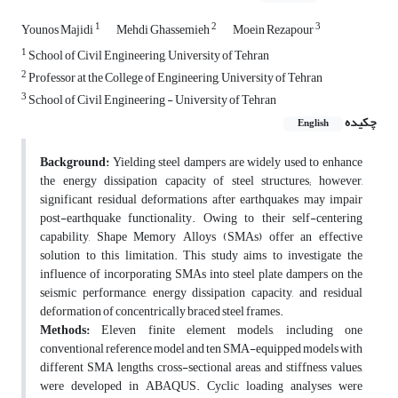
1
2
3
Younos Majidi
Mehdi Ghassemieh
Moein Rezapour
1
School of Civil Engineering, University of Tehran
2
Professor at the College of Engineering, University of Tehran
3
School of Civil Engineering - University of Tehran
چکیده
English
Background:
Yielding steel dampers are widely used to enhance
the energy dissipation capacity of steel structures; however,
significant residual deformations after earthquakes may impair
post-earthquake functionality. Owing to their self-centering
capability, Shape Memory Alloys (SMAs) offer an effective
solution to this limitation. This study aims to investigate the
influence of incorporating SMAs into steel plate dampers on the
seismic performance, energy dissipation capacity, and residual
deformation of concentrically braced steel frames.
Methods:
Eleven finite element models, including one
conventional reference model and ten SMA-equipped models with
different SMA lengths, cross-sectional areas, and stiffness values,
were developed in ABAQUS. Cyclic loading analyses were