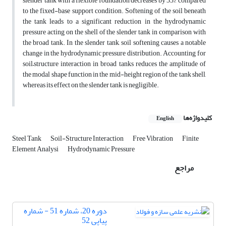
slender tank with a flexible foundation decreases by 33% compared
to the fixed-base support condition. Softening of the soil beneath
the tank leads to a significant reduction in the hydrodynamic
pressure acting on the shell of the slender tank in comparison with
the broad tank. In the slender tank, soil softening causes a notable
change in the hydrodynamic pressure distribution. Accounting for
soil–structure interaction in broad tanks reduces the amplitude of
the modal shape function in the mid-height region of the tank shell,
whereas its effect on the slender tank is negligible.
کلیدواژه‌ها
English
Steel Tank
Soil-Structure Interaction
Free Vibration
Finite
Element Analysi
Hydrodynamic Pressure
مراجع
دوره 20، شماره 51 - شماره
پیاپی 52