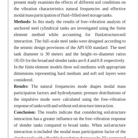
present study examines the effects of different soil conditions on
the vibration characteristics, natural frequencies, and effective
modal mass participation of fluid-filled steel storage tanks.
Methods:
In this study, the results of free-vibration analysis of
anchored steel cylindrical tanks are investigated using the finite
element method while accounting for fluid–structure–soil
interaction. The full-scale steel tanks were designed according to
the seismic design provisions of the API 650 standard. The steel
tank diameter is 30 meters, and the height-to-diameter ratios
(H/D) for the broad and slender tanks are 0.4 and 0.8, respectively.
In the finite element models, three soil mediums with appropriate
dimensions, representing hard, medium, and soft soil layers, were
considered.
Results:
The natural frequencies, mode shapes, modal mass
participation factors, and hydrodynamic pressure distributions of
the impulsive mode were calculated using the free-vibration
response of tanks with and without soil–structure interaction.
Conclusion:
The results indicate that considering soil–structure
interaction has a greater influence on the free-vibration response
of slender tanks compared to broad tanks. When soil–structure
interaction is included, the modal mass participation factor of the