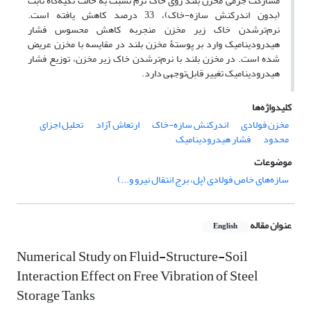
مشارکت جرمی مخزن بلند روی خاک نرم نسبت به حالت تکیه‌گاه ثابت
(بدون اندرکنش سازه-خاک)، 33 درصد کاهش یافته است.
نرم‌ترشدن خاک زیر مخزن منجربه کاهش محسوس فشار
هیدرودینامیک وارد بر پوستۀ مخزن بلند در مقایسه با مخزن عریض
شده است. در مخزن بلند با نرم‌ترشدن خاک زیر مخزن، توزیع فشار
هیدرودینامیک تغییر قابل‌توجهی دارد.
کلیدواژه‌ها
مخزن فولادی
اندرکنش سازه-خاک
ارتعاش آزاد
تحلیل اجزای
محدود
فشار هیدرودینامیک
موضوعات
سازه‌های خاص فولادی (پل، برج انتقال نیرو و...)
عنوان مقاله
English
Numerical Study on Fluid-Structure-Soil
Interaction Effect on Free Vibration of Steel
Storage Tanks