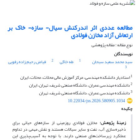
مطالعه عددی اثر اندرکنش سیال- سازه- خاک بر
ارتعاش آزاد مخازن فولادی
نوع مقاله : مقاله پژوهشی
نویسندگان
2
1
سید محمد سعید سبحان
طه خاکی
فیاض رحیم زاده رفویی
3
1
استادیار دانشکده مهندسی، مرکز آموزش عالی محلات، محلات، ایران
2
دانشکده مهندسی عمران، دانشگاه صنعتی شریف، تهران، ایران
3
دانشکده مهندسی عمران، دانشگاه صنعتی شریف، تهران
10.22034/jss.2026.580905.1034
چکیده
زمینۀ پژوهش:
مخازن فولادی روزمینی از سازه‌های حیاتی برای
ذخیره‌سازی آب، نفت و سایر سیالات هستند و نقش مهمی در تداوم
عملکرد زیرساخت‌های صنعتی دارند. با توجه به آسیب‌پذیری این