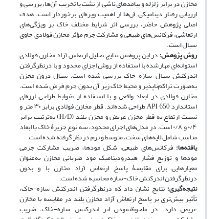
مخازن در برابر زلزله و پیامدهای ناشی از نشت یا تخریب آن‌ها، بررسی و
ارزیابی رفتار دینامیکی آن‌ها از اهمیت ویژه‌ای برخوردار است. هدف
اصلی پژوهش حاضر، بررسی اثر شرایط مختلف خاک بر ویژگی‌های
ارتعاشی، فرکانس‌های طبیعی و مشارکت جرم مؤثر مخازن فولادی حاوی
سیال است.
روش پژوهش:
در این پژوهش نتایج تحلیل ارتعاش آزاد مخازن فولادی
استوانه‌ای مهارشده با استفاده از روش اجزای محدود و با درنظرگرفتن
اندرکنش سیال-سازه-خاک بررسی شده است. سیال درون مخزن
به‌صورت تراکم‌ناپذیر و محیط خاک زیر آن بدون جرم فرض شده است.
مخازن فولادی در ابعاد واقعی و با استفاده از ضوابط طراحی لرزه‌ای
استاندارد API 650 طراحی شده‌اند. قطر مخازن فولادی برابر ۳۰ متر و
نسبت ارتفاع به قطر مخزن عریض و مخزن بلند (H/D) به‌ترتیب برابر
۰/۴ و ۰/۸ است. در مدل‌های اجزای محدود، سه نوع جزیرۀ خاک با ابعاد
مناسب شامل لایه‌های سخت، متوسط و نرم در نظر گرفته شده است.
یافته‌ها:
فرکانس‌های طبیعی، شکل مودها، ضریب مشارکت جرمی
مودها و توزیع فشار هیدرودینامیک مود ضربانی مخازن به‌عنوان
معیارهایی برای مقایسۀ پاسخ ارتعاش آزاد مخازن با و بدون
درنظرگرفتن اندرکنش خاک-سازه محاسبه شده است.
نتیجه‌گیری:
نتایج نشان داد که درنظرگرفتن اندرکنش سازه-خاک،
تأثیر بیش‌تری بر پاسخ ارتعاش آزاد مخازن بلند در مقایسه با مخازن
عریض دارد. در ملحوظ‌نمودن اثر اندرکنش سازه-خاک، ضریب