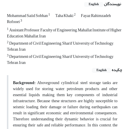
نویسندگان
English
1
2
Mohammad Saiid Sobhan
Taha Khaki
Fayaz Rahimzadeh
3
Rofooei
1
Assistant Professor, Faculty of Engineering, Mahallat Institute of Higher
Education, Mahallat, Iran
2
Department of Civil Engineering, Sharif University of Technology,
Tehran, Iran
3
Department of Civil Engineering, Sharif University of Technology,
Tehran, Iran
چکیده
English
Background:
Aboveground cylindrical steel storage tanks are
widely used for storing water, petroleum products, and other
essential liquids, making them key components of industrial
infrastructure. Because these structures are highly susceptible to
seismic loading, their damage or failure during earthquakes can
result in significant economic and environmental consequences.
Therefore, understanding their dynamic behavior is crucial for
ensuring their safe and reliable performance. In this context, the