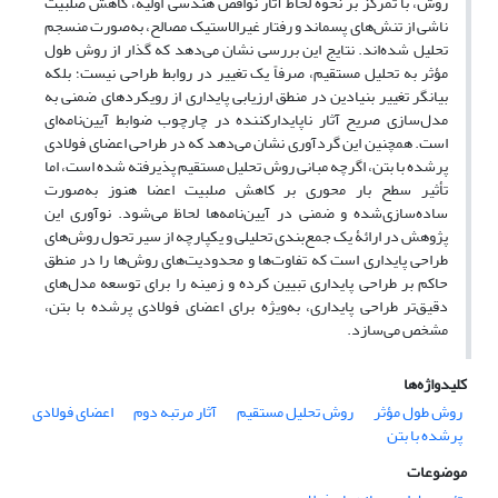
روش، با تمرکز بر نحوۀ لحاظ آثار نواقص هندسی اولیه، کاهش صلبیت
ناشی از تنش‌های پسماند و رفتار غیرالاستیک مصالح، به‌صورت منسجم
تحلیل شده‌اند. نتایج این بررسی نشان می‌دهد که گذار از روش طول
مؤثر به تحلیل مستقیم، صرفاً یک تغییر در روابط طراحی نیست؛ بلکه
بیانگر تغییر بنیادین در منطق ارزیابی پایداری از رویکردهای ضمنی به
مدل‌سازی صریح آثار ناپایدارکننده در چارچوب ضوابط آیین‌نامه‌ای
است. همچنین این گردآوری نشان می‌دهد که در طراحی اعضای فولادی
پرشده با بتن، اگرچه مبانی روش تحلیل مستقیم پذیرفته شده است، اما
تأثیر سطح بار محوری بر کاهش صلبیت اعضا هنوز به‌صورت
ساده‌سازی‌شده و ضمنی در آیین‌نامه‌ها لحاظ می‌شود. نوآوری این
پژوهش در ارائۀ یک جمع‌بندی تحلیلی و یکپارچه از سیر تحول روش‌های
طراحی پایداری است که تفاوت‌ها و محدودیت‌های روش‌ها را در منطق
حاکم بر طراحی پایداری تبیین کرده و زمینه را برای توسعه مدل‌های
دقیق‌تر طراحی پایداری، به‌ویژه برای اعضای فولادی پرشده با بتن،
مشخص می‌سازد.
کلیدواژه‌ها
روش طول مؤثر
روش تحلیل مستقیم
آثار مرتبه دوم
اعضای فولادی
پرشده با بتن
موضوعات