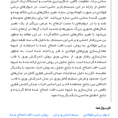
سختی زیاد، مقاومت کافی، شکل‌پذیری مناسب و استهلاک زیاد انرژی
حاصل از زلزله در این سیستم باربر جانبی است. در دیوارهای برشی
فولادی در صورت کوتاه بودن سازه، تغییر مکان‌های برشی حاکم بوده و
تعیین کننده سختی جانبی سازه می‌باشد. اما برای سازه‌های متوسط و
بلند و یا در دیوارهای با نسبت ارتفاع به عرض بزرگتر از یک، تغییر
شکل‌های محوری بزرگ ستون‌ها و تشدید اثرات آن‌ها در ارتفاع باعث
می‌شود تا تغییر مکان‌های خمشی حاکم گردد. در این مقاله به منظور
بررسی رفتار خمشی و برشی این سیستم، به تحلیل قاب‌ سه طبقه دیوار
برشی فولادی به روش شیب-افت اصلاح شده با استفاده از شیوه
معادل‌سازی ورق‌های فولادی با فنر پرداخته شده است. به منظور
مدل‌سازی رفتار ورق، از سختی ورق روش اندرکنش ورق با قاب
استفاده گردیده است. نتایج تحلیل در روش عددی ارائه شده به شیوه
شیب-افت اصلاح شده با نتایج تحلیل به روش‌ اجزاء محدود با یکدیگر
مقایسه، لکن به دلیل عدم ایجاد میدان کشش قطری کامل در مدل‌های
اجزاء محدود و فرض تسلیم کامل ورق در مدل اندرکنش ورق با قاب،
اختلافی بین نتایج مشاهده که بر این اساس اثرات میدان کشش قطری
ناقص در مدل‌سازی به شیوه شیب-افت اصلاح شده لحاظ گردیده و
نتایج، انطباق مناسبی با یکدیگر پیدا نمود.
کلیدواژه‌ها
دیوار برشی فولادی
سهم خمش و برش
روش شیب-افت اصلاح شده