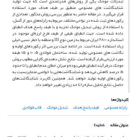
تبدیلات موجک یکی از روش‌های قدرتمندی است که جهت تولید
شتابنگاشت های مصنوعی منطبق بر طیف هدف مورد استفاده
قرار می‌گیرد. در مقاله حاضر به منظور بررسی روش مذکور، تعدادی از
رکوردهای ثبت شده در نواحی مختلف، مربوط به زلزله‌های دور از گسل،
با استفاده از روش تبدیل موجک تجزیه و با طیف پاسخ هدف انطباق
داده شده است، جهت انطباق طیفی از طیف طرح لرزه‌ای موجود در
استاندارد ٢٨٠٠ ایران مربوط به زمین نوع III و منطقه با خطر نسبی خیلی
زیاد استفاده شده است. در ادامه جهت بررسی اثر رکوردهای اولیه و
نگاشت های مصنوعی تولید شده، ساختمان فولادی ۵، ۱۰ و ۱۵ طبقه
مورد ارزیابی قرار گرفته است. نتایج نشان دهنده‌ی کارایی مطلوب روش
موجک درفرآیند انطباق طیفی بوده و میزان خطای عدم انطباق را تا حدود
۵ درصد کاهش می‌دهد و شتابنگاشت‌هایی با خواصی متمایزنسبت به
رکوردهای اولیه تولید خواهد شد. همچنین کاربرد شتابنگاشت‌های
حاصل، نتایج تحلیل سازه را تا حد زیادی تغییر خواهد داد.
کلیدواژه‌ها
زلزله مصنوعی
طیف پاسخ هدف
تبدیل موجک
قاب فولادی
عنوان مقاله
English