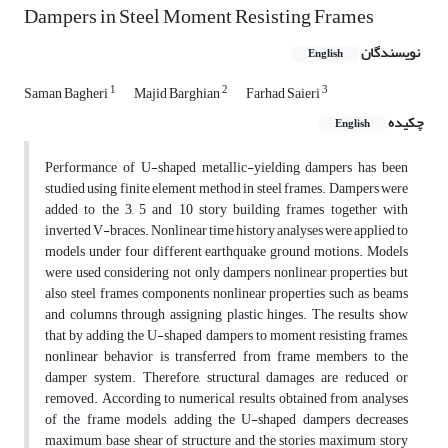
Dampers in Steel Moment Resisting Frames
نویسندگان
English
1
2
3
Saman Bagheri
Majid Barghian
Farhad Saieri
چکیده
English
Performance of U-shaped metallic-yielding dampers has been
studied using finite element method in steel frames. Dampers were
added to the 3, 5 and 10 story building frames together with
inverted V-braces. Nonlinear time history analyses were applied to
models under four different earthquake ground motions. Models
were used considering not only dampers nonlinear properties but
also steel frames components nonlinear properties such as beams
and columns through assigning plastic hinges. The results show
that by adding the U-shaped dampers to moment resisting frames,
nonlinear behavior is transferred from frame members to the
damper system. Therefore, structural damages are reduced or
removed. According to numerical results obtained from analyses
of the frame models, adding the U-shaped dampers decreases
maximum base shear of structure and the stories maximum story