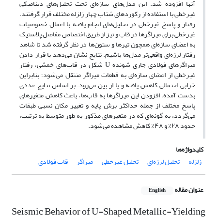
آنها افزوده شد. این مدل‌های سازه‌ای تحت تحلیل‌های دینامیکی
غیرخطی با استفاده از رکوردهای شتاب چهار زلزله مختلف قرار گرفتند.
رفتار و پاسخ غیرخطی در تحلیل‌های انجام یافته با اعمال خصوصیات
غیرخطی برای میراگرها در قاب و نیز از طریق اختصاص مفاصل پلاستیک
به اعضای سازه‌ای همچون تیرها و ستون‌ها در نظر گرفته شد تا شاهد
رفتار لرزه‌ای واقعی‌تر مدل‌ها باشیم. نتایج نشان می‌دهد با قرار دادن
میراگرهای فولادی جاری شونده U شکل در قاب‌های خمشی، رفتار
غیرخطی از اعضای سازه‌ای به قطعات میراگر منتقل می‌شود؛ بنابراین
خرابی احتمالی کاهش یافته و یا از بین می‌رود. بر اساس نتایج عددی
بدست‌ آمده، افزودن این میراگرها به قاب‌ها، باعث کاهش متغیرهای
پاسخ مختلف از جمله حداکثر برش پایه و تغییر مکان نسبی طبقات
می‌گردد، به گونه‌ای که در متغیرهای مذکور به طور متوسط به ترتیب،
حدود ۲۸٪ و ۴۸٪ کاهش مشاهده می‌شود.
کلیدواژه‌ها
زلزله
تحلیل لرزه‌ای
تحلیل غیرخطی
میراگر
قاب فولادی
عنوان مقاله
English
Seismic Behavior of U-Shaped Metallic-Yielding