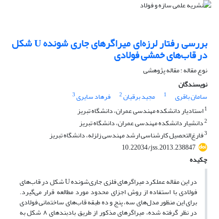
بررسی رفتار لرزه‌ای میراگرهای جاری شونده U شکل
در قاب‌های خمشی فولادی
نوع مقاله : مقاله پژوهشی
نویسندگان
3
2
1
سامان باقری
مجید برقیان
فرهاد سایری
1
استادیار دانشکده مهندسی عمران، دانشگاه تبریز
2
دانشیار دانشکده مهندسی عمران، دانشگاه تبریز
3
فارغ‌التحصیل کارشناسی ارشد مهندسی زلزله، دانشگاه تبریز
10.22034/jss.2013.238847
چکیده
در این مقاله عملکرد میراگرهای فلزی جاری‌شونده U شکل در قاب‌های
فولادی با استفاده از روش اجزای محدود مورد مطالعه قرار می‌گیرد.
برای این منظور مدل‌های سه، پنج و ده طبقه قاب‌های ساختمانی فولادی
در نظر گرفته شده، میراگرهای مذکور از طریق بادبندهای ۸ شکل به