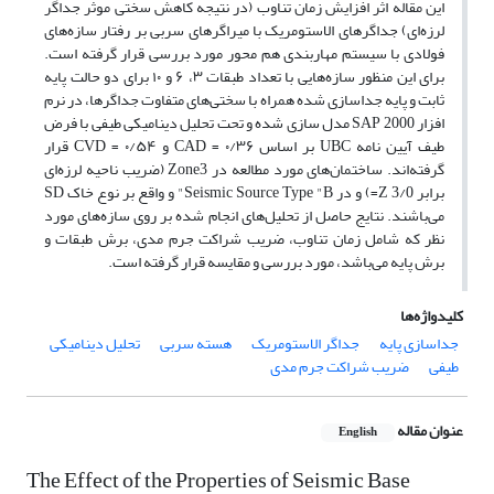
این مقاله اثر افزایش زمان تناوب (در نتیجه کاهش سختی موثر جداگر
لرزه‌ای) جداگرهای الاستومریک با میراگرهای سربی بر رفتار سازه‌های
فولادی با سیستم مهاربندی هم محور مورد بررسی قرار گرفته است.
برای این منظور سازه‌هایی با تعداد طبقات ۳، ۶ و ۱۰ برای دو حالت پایه
ثابت و پایه جداسازی شده همراه با سختی‌های متفاوت جداگرها، در نرم
افزار SAP 2000 مدل سازی شده و تحت تحلیل دینامیکی طیفی با فرض
طیف آیین نامه UBC بر اساس ۰/۳۶ = CAD و ۰/۵۴ = CVD قرار
گرفته‌اند. ساختمان‌های مورد مطالعه در Zone3 (ضریب ناحیه لرزه‌ای
برابر 3/0 Z=) و در Seismic Source Type "B" و واقع بر نوع خاک SD
می‌باشند. نتایج حاصل از تحلیل‌های انجام شده بر روی سازه‌های مورد
نظر که شامل زمان تناوب، ضریب شراکت جرم مدی، برش طبقات و
برش پایه می‌باشد، مورد بررسی و مقایسه قرار گرفته است.
کلیدواژه‌ها
جداسازی پایه
جداگر الاستومریک
هسته سربی
تحلیل دینامیکی
طیفی
ضریب شراکت جرم مدی
عنوان مقاله
English
The Effect of the Properties of Seismic Base