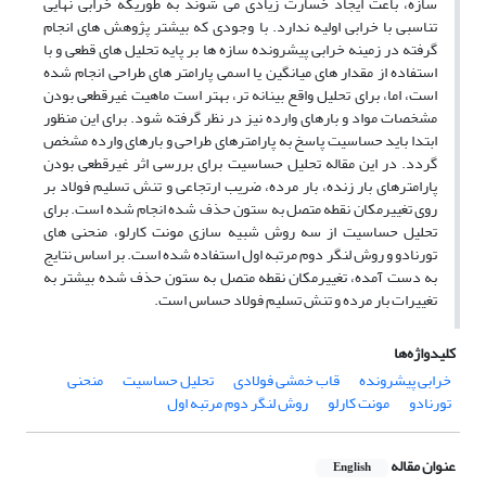
سازه، باعث ایجاد خسارت زیادی می شوند به طوریکه خرابی نهایی
تناسبی با خرابی اولیه ندارد. با وجودی که بیشتر پژوهش های انجام
گرفته در زمینه خرابی پیشرونده سازه ها بر پایه تحلیل های قطعی و با
استفاده از مقدار های میانگین یا اسمی پارامتر های طراحی انجام شده
است، اما، برای تحلیل واقع بینانه تر، بهتر است ماهیت غیرقطعی بودن
مشخصات مواد و بارهای وارده نیز در نظر گرفته شود. برای این منظور
ابتدا باید حساسیت پاسخ به پارامترهای طراحی و بارهای وارده مشخص
گردد. در این مقاله تحلیل حساسیت برای بررسی اثر غیرقطعی بودن
پارامترهای بار زنده، بار مرده، ضریب ارتجاعی و تنش تسلیم فولاد بر
روی تغییرمکان نقطه متصل به ستون حذف شده انجام شده است. برای
تحلیل حساسیت از سه روش شبیه سازی مونت کارلو، منحنی های
تورنادو و روش لنگر دوم مرتبه اول استفاده شده است. بر اساس نتایج
به دست آمده، تغییرمکان نقطه متصل به ستون حذف شده بیشتر به
تغییرات بار مرده و تنش تسلیم فولاد حساس است.
کلیدواژه‌ها
خرابی پیشرونده
قاب خمشی فولادی
تحلیل حساسیت
منحنی
تورنادو
مونت کارلو
روش لنگر دوم مرتبه اول
عنوان مقاله
English