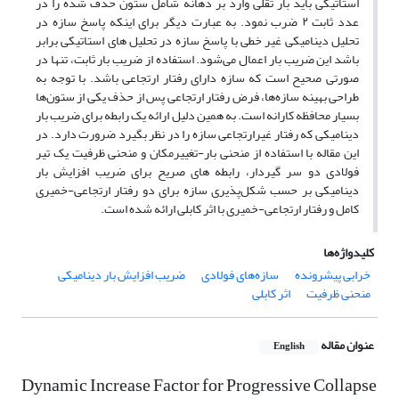
استاتیکی باید بار ثقلی وارد بر دهانه شامل ستون حذف شده را در
عدد ثابت ۲ ضرب نمود. به عبارت دیگر برای اینکه پاسخ سازه در
تحلیل دینامیکی غیر خطی با پاسخ سازه در تحلیل های استاتیکی برابر
باشد این ضریب بار اعمال می‌شود. استفاده از ضریب بار ثابت، تنها در
صورتی صحیح است که سازه دارای رفتار ارتجاعی باشد. با توجه به
طراحی بهینه سازه‌ها، فرض رفتار ارتجاعی پس از حذف یکی از ستون‌ها
بسیار محافظه کارانه است. به همین دلیل ارائه یک رابطه برای ضریب بار
دینامیکی که رفتار غیرارتجاعی سازه را در نظر بگیرد ضرورت دارد. در
این مقاله با استفاده از منحنی بار-تغییرمکان و منحنی ظرفیت یک تیر
فولادی دو سر گیردار، رابطه های صریح برای ضریب افزایش بار
دینامیکی بر حسب شکل‌پذیری سازه برای دو رفتار ارتجاعی-خمیری
کامل و رفتار ارتجاعی-خمیری با اثر کابلی ارائه شده است.
کلیدواژه‌ها
خرابی پیشرونده
سازه‌های فولادی
ضریب افزایش بار دینامیکی
منحنی ظرفیت
اثر کابلی
عنوان مقاله
English
Dynamic Increase Factor for Progressive Collapse