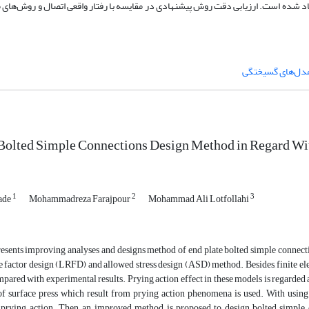
اد شده است. ارزیابی دقت روش پیشنهادی در مقایسه با رفتار واقعی اتصال و روش‌های 
دل‌های گسیختگی
olted Simple Connections Design Method in Regard With
1
2
3
ade
Mohammadreza Farajpour
Mohammad Ali Lotfollahi
esents improving analyses and designs method of end plate bolted simple connectio
e factor design (LRFD) and allowed stress design (ASD) method. Besides, finite el
ared with experimental results. Prying action effect in these models is regarded 
 of surface press which result from prying action phenomena is used. With using
prying action. Then, an improved method is proposed to design bolted simple c