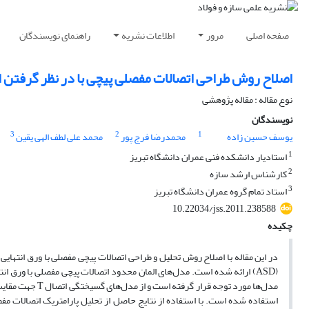
صفحه اصلی
مرور
اطلاعات نشریه
راهنمای نویسندگان
اصلاح روش طراحی اتصالات مفصلی پیچی با در نظر گرفتن 
نوع مقاله : مقاله پژوهشی
نویسندگان
3
2
1
یوسف حسین زاده
محمدرضا فرج پور
محمد علی لطف الهی یقین
1
استادیار دانشکده فنی عمران دانشگاه تبریز
2
کارشناس ارشد سازه
3
استاد تمام گروه عمران دانشگاه تبریز
10.22034/jss.2011.238588
چکیده
(ASD) ارائه شده است. مدل‌های المان محدود اتصالات پیچی مفصلی با ورق ا
مدل‌ها مورد توج