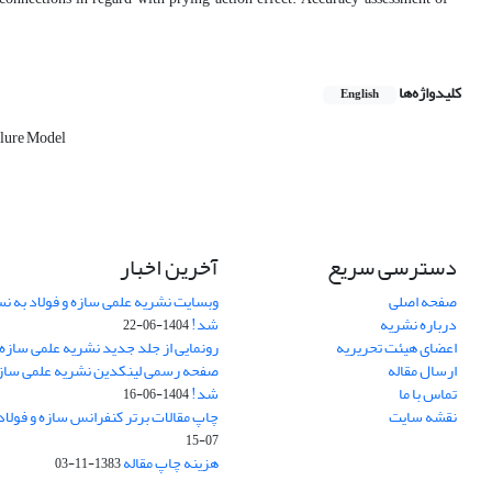
کلیدواژه‌ها
English
lure Model
دسترسی سریع
آخرین اخبار
صفحه اصلی
وبسایت نشریه علمی سازه و فولاد به 
درباره نشریه
شد!
1404-06-22
اعضای هیئت تحریریه
رونمایی از جلد جدید نشریه علمی سازه 
ارسال مقاله
صفحه رسمی لینکدین نشریه علمی سازه و
تماس با ما
شد!
1404-06-16
نقشه سایت
چاپ مقالات برتر کنفرانس سازه و فولاد
07-15
هزینه چاپ مقاله
1383-11-03