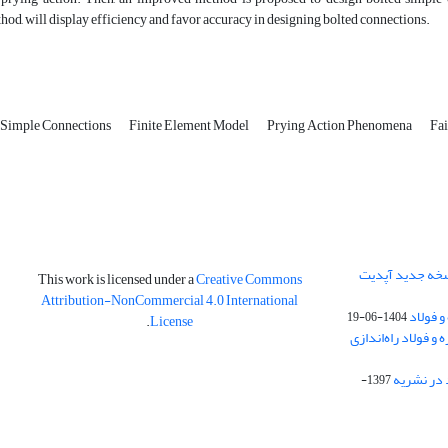
od, will display efficiency and favor accuracy in designing bolted connections.
d Simple Connections
Finite Element Model
Prying Action Phenomena
Fai
نسخه جدید آپدیت
This work is licensed under a
Creative Commons
Attribution-NonCommercial 4.0 International
و فولاد
1404-06-19
.
License
 فولاد راه‌اندازی
 در نشریه
1397-