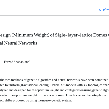
صنوعی
sign (Minimum Weight) of Sigle-layer-lattice Domes wi
ial Neural Networks
2
Farzad Shahabian
r, the two methods of genetic algorithm and neural networks have been combined
ed to uniform gravitational loading. Herein, 378 models with six topologies, spa
lyzed and designed for the optimum weight and configuration using genetic algorit
redict the optimum weight of the space domes. Thus, for a circular site plan wit
 could be proposed by using the neuro-genetic system.