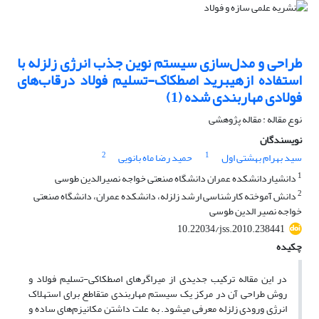
طراحی و مدل‌سازی سیستم نوین جذب انرژی زلزله با
استفاده ازهیبرید اصطکاک-تسلیم فولاد درقاب‌های
فولادی مهاربندی شده (1)
نوع مقاله : مقاله پژوهشی
نویسندگان
2
1
سید بهرام بهشتی اول
حمید رضا ماه بانویی
1
دانشیاردانشکده عمران دانشگاه صنعتی خواجه نصیرالدین طوسی
2
دانش آموخته کارشناسی ارشد زلزله، دانشکده عمران، دانشگاه صنعتی
خواجه نصیر الدین طوسی
10.22034/jss.2010.238441
چکیده
در این مقاله ترکیب جدیدی از میراگرهای اصطکاکی-تسلیم فولاد و
روش طراحی آن در مرکز یک سیستم مهاربندی متقاطع برای استهلاک
انرژی ورودی زلزله معرفی میشود. به علت داشتن مکانیزم‌های ساده و