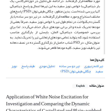
مورد مطالعه قرار گرفته‌اند. در ادامه، طی تحلیل در حوزه فرکانس، یک
بار دینامیکی با خواص نویز سفید به این تیرها اعمال و پاسخ دینامیکی
آنها بررسی شده است. بدین منظور، چگالی طیفی توان (PSD) پاسخ‌های
مختلف استخراج و مورد مطالعه قرار گرفته‌اند. در تیر دو سر ساده با بار
گسترده یکنواخت در تمام طول تیر با خواص نویز سفید، صرفاً بعضی از
مودها تحریک شده و اثر برخی مودهای دیگر حذف می‌گردد. لذا برای
بررسی خصوصیات دینامیکی المان، بایستی از بارگذاری مناسب
استفاده شود که بتواند تمامی مودهای ارتعاشی تیر را تحریک نماید. به
عنوان مثال، در PSD شتاب حاصل از بارگذاری گسترده در نصف دهانه
تیر با طیف نویز سفید، کلیه مودها ظاهر می‌شوند.
کلیدواژه‌ها
تیر لانه زنبوری
تیر دو سر ساده
تحلیل مودی
طیف پاسخ
نویز
سفید
چگالی طیفی توان (PSD)
عنوان مقاله
English
Application of White Noise Excitation for
Investigation and Comparing the Dynamic
Characteristics of Castellated and Plain-webbed