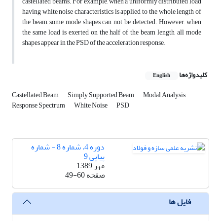
castellated beams. For example, when a uniformly distributed load
having white noise characteristics is applied to the whole length of
the beam, some mode shapes can not be detected. However, when
the same load is exerted on the half of the beam length, all mode
shapes appear in the PSD of the acceleration response.
کلیدواژه‌ها
English
Castellated Beam
Simply Supported Beam
Modal Analysis
Response Spectrum
White Noise
PSD
دوره 4، شماره 8 - شماره
پیاپی 9
مهر 1389
صفحه
49-60
فایل ها