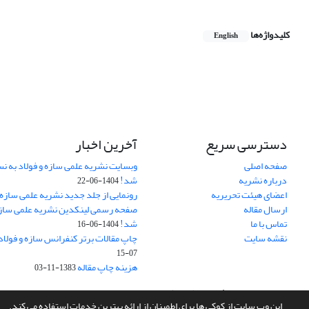
کلیدواژه‌ها
English
دسترسی سریع
آخرین اخبار
صفحه اصلی
وبسایت نشریه علمی سازه و فولاد به 
درباره نشریه
شد!
1404-06-22
اعضای هیئت تحریریه
رونمایی از جلد جدید نشریه علمی سازه 
ارسال مقاله
صفحه رسمی لینکدین نشریه علمی سازه و
تماس با ما
شد!
1404-06-16
نقشه سایت
چاپ مقالات برتر کنفرانس سازه و فولاد
07-15
هزینه چاپ مقاله
1383-11-03
سامانه مدیریت نشریات علمی.
طراحی و پیاده سازی از
سیناوب
این وب سایت از کوکی ها برای اطمینان از ارائه بهترین خدمات استفاده می کند.