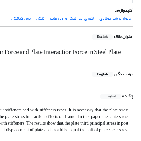
کلیدواژه‌ها
دیوار برشی فولادی
تئوری اندرکنش ورق و قاب
تنش
پس کمانش
عنوان مقاله
English
r Force and Plate Interaction Force in Steel Plate
نویسندگان
English
چکیده
English
 stiffeners and with stiffeners types. It is necessary that the plate stress
 plate stress interaction effects on frame. In this paper, the plate stress
th stiffeners. The results show that, the plate third principal stress in post
eld displacement of plate and should be equal the half of plate shear stress