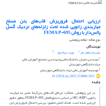
ارزیابی احتمال فروریزش قاب‌های بتن مسلح
مهاربندی زانویی ‌شده تحت زلزله‌های نزدیک گسل
پالس‌دار با روش FEMA P-695
نوع مقاله : مقاله پژوهشی
نویسندگان
2
1
علیرضا رفعت فر
نوید سیاه پلو
1
مهندسی عمران، دانشکده فنی و مهندسی، مجتمع آموزش عالی
جهاددانشگاهی خوزستان
2
موسسه آموزش عالی جهاد دانشگاهی خوزستان
10.22034/jss.2025.553884.1011
چکیده
در این پژوهش، عملکرد لرزه‌ای قاب‌های بتن‌آرمۀ مجهز به مهاربند
زانویی (RC-KBF) بر اساس دستورالعمل FEMA P-695 به‌طور دقیق
ارزیابی شده است. هدف اصلی تحقیق، بررسی احتمال فروریزش این