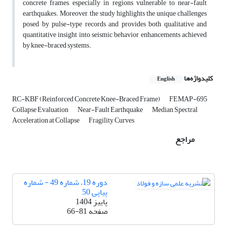
concrete frames, especially in regions vulnerable to near-fault
earthquakes. Moreover, the study highlights the unique challenges
posed by pulse-type records and provides both qualitative and
quantitative insight into seismic behavior enhancements achieved
by knee-braced systems.
کلیدواژه‌ها
English
RC-KBF (Reinforced Concrete Knee-Braced Frame)
FEMAP-695
Collapse Evaluation
Near-Fault Earthquake
Median Spectral
Acceleration at Collapse
Fragility Curves
مراجع
دوره 19، شماره 49 - شماره
پیاپی 50
پاییز 1404
صفحه
66-81