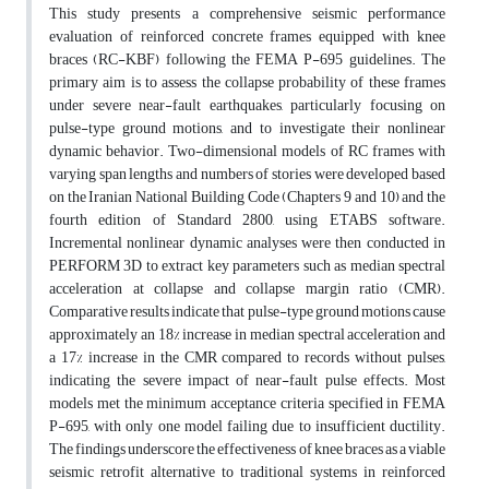
This study presents a comprehensive seismic performance
evaluation of reinforced concrete frames equipped with knee
braces (RC-KBF) following the FEMA P-695 guidelines. The
primary aim is to assess the collapse probability of these frames
under severe near-fault earthquakes, particularly focusing on
pulse-type ground motions, and to investigate their nonlinear
dynamic behavior. Two-dimensional models of RC frames with
varying span lengths and numbers of stories were developed based
on the Iranian National Building Code (Chapters 9 and 10) and the
fourth edition of Standard 2800, using ETABS software.
Incremental nonlinear dynamic analyses were then conducted in
PERFORM 3D to extract key parameters such as median spectral
acceleration at collapse and collapse margin ratio (CMR).
Comparative results indicate that pulse-type ground motions cause
approximately an 18% increase in median spectral acceleration and
a 17% increase in the CMR compared to records without pulses,
indicating the severe impact of near-fault pulse effects. Most
models met the minimum acceptance criteria specified in FEMA
P-695, with only one model failing due to insufficient ductility.
The findings underscore the effectiveness of knee braces as a viable
seismic retrofit alternative to traditional systems in reinforced