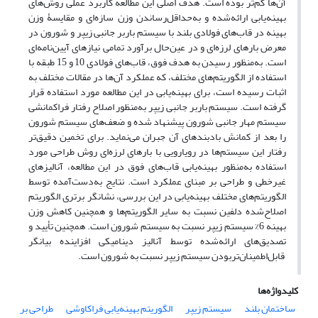
آن‌ها کم‌تر بوده است. هدف اصلی این مطالعه کاربرد عملی روش‌های
بهینه‌یابی ارائه‌شده و به‌حداقل‌رساندن وزن سازه‌ای و مقایسۀ وزن
بهینه در قاب‌های فولادی بلند با سیستم باربر جانبی زیپر و شورون در
معرض بارهای لرزه‌ای و در عین‌حال برآورد تمامی نیازهای آیین‌نامه‌ای
است. به‌منظور رسیدن به هدف فوق، قاب‌های فولادی 10 و 15 طبقه با
استفاده از الگوریتم‌های مختلف، که عملکرد آن‌ها در مقالات مختلف به
اثبات رسیده است، برای بهینه‌یابی در این مطالعه مورد استفاده قرار
گرفته است. سیستم باربر جانبی زیپر به‌منظور اصلاح رفتار فراکمانشی
سیستم مهار جانبی شورون پیشنهاد شده و ضعف‌های سیستم شورون
را بعد از کمانش بادبندهای آن جبران می‌نماید. برای تخمین دقیق‌تر
رفتار این سیستم‌ها در رویارویی با بارهای لرزه‌ای روش طراحی مورد
استفاده به‌منظور بهینه‌یابی قاب‌های فوق در این مطالعه، آنالیزهای
غیرخطی و طراحی بر مبنای عملکرد است. نتایج به‌دست‌آمده توسط
الگوریتم‌های مختلف بهینه‌یابی در این بررسی، نشانگر برتری الگوریتم
اصلاح‌شده دلفین نسبت به سایر الگوریتم‌ها و همچنین کاهش وزن
بهینه 6% سیستم زیپر نسبت به سیستم شورون است. همچنین تأیید و
تصدیق‌های ارائه‌شده توسط آنالیز دینامیکی افزاینده بیانگر
قابل‌اطمینان‌تربودن سیستم زیپر نسبت به شورون است.
کلیدواژه‌ها
ساختمان بلند
سیستم زیپر
الگوریتم بهینه‌یابی فراکاوشی
طراحی بر