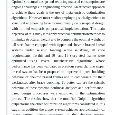
Optimal structural design and reducing material consumption are
ongoing challenges in engineering practice. An effective approach
to achieve these goals is the use of metaheuristic optimization
algorithms. However, most studies employing such algorithms in
structural engineering have focused mainly on conceptual design,
with limited emphasis on practical implementation. The main
objective of this study is to apply practical optimization methods to
minimize structural weight and to compare the optimal weight of
tall steel frames equipped with zipper and chevron braced lateral
systems under seismic loading, while satisfying all code
requirements. To this end, 10- and 15-story steel frames were
optimized using several metaheuristic algorithms whose
performance has been validated in previous research. The zipper
braced system has been proposed to improve the post-buckling
behavior of chevron braced frames and to compensate for their
weaknesses after brace buckling. To better capture the seismic
behavior of these systems, nonlinear analyses and performance-
based design procedures were employed in the optimization
process. The results show that the modified Dolphin algorithm
outperforms the other optimization algorithms considered in this
study. In addition, the zipper system achieves approximately 6%
lower optimal weight compared to the chevron system.