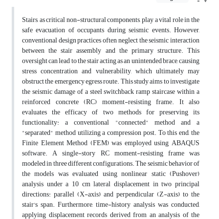
Stairs, as critical non-structural components, play a vital role in the
safe evacuation of occupants during seismic events. However,
conventional design practices often neglect the seismic interaction
between the stair assembly and the primary structure. This
oversight can lead to the stair acting as an unintended brace, causing
stress concentration and vulnerability, which ultimately may
obstruct the emergency egress route. This study aims to investigate
the seismic damage of a steel switchback ramp staircase within a
reinforced concrete (RC) moment-resisting frame. It also
evaluates the efficacy of two methods for preserving its
functionality: a conventional "connected" method and a
"separated" method utilizing a compression post. To this end, the
Finite Element Method (FEM) was employed using ABAQUS
software. A single-story RC moment-resisting frame was
modeled in three different configurations. The seismic behavior of
the models was evaluated using nonlinear static (Pushover)
analysis under a 10 cm lateral displacement in two principal
directions: parallel (X-axis) and perpendicular (Z-axis) to the
stair's span. Furthermore, time-history analysis was conducted,
applying displacement records derived from an analysis of the