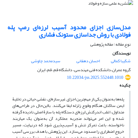
مدل‌سازی اجزای محدود آسیب‌ لرزه‌ای رمپ پله
فولادی با روش جداسازی ستونک فشاری
نوع مقاله : مقاله پژوهشی
نویسندگان
شکیبا کمالی
احسان دهقانی
سیدمحمد چاوشی
گروه عمران،دانشکده فنی مهندسی، دانشگاه قم، قم، ایران
10.22034/jss.2025.552448.1010
چکیده
پله‌ها به‌‌عنوان یکی از مهم‌ترین اجزای غیرسازه‌ای، نقشی حیاتی در تخلیۀ
ایمن ساکنان هنگام وقوع زلزله ایفا می‌کنند. بااین‌حال در طراحی‌های
متداول، اغلب اندرکنش لرزه‌ای دستگاه پله با سازۀ اصلی نادیده گرفته
‌شده و این امر می‌تواند منجربه عملکرد آن به‌‌عنوان یک مهاربند
ناخواسته، باعث تمرکز تنش و آسیب‌پذیری شود که درنهایت، مسیر
خروج اضطراری را مسدود می‌سازد. این پژوهش با هدف بررسی آسیب
لرزه‌ای رمپ پلۀ فولادی دوطرفه در سازۀ قاب خمشی بتن‌آرمه و ارزیابی