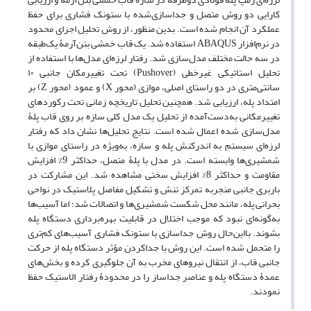
کارایی دو روش متصل و جداسازی‌شده با ستونک فشاری برای حفظ
عملکرد آن انجام شده است. بدین منظور، از روش تحلیل اجزای محدود
در نرم‌افزار ABAQUS استفاده شد. یک قاب خمشی بتن‌آرمۀ یک‌طبقه
در سه حالت مختلف مدل‌سازی شد. رفتار لرزه‌ای مدل‌ها با استفاده از
تحلیل استاتیکی غیرخطی (Pushover) تحت تغییرمکان جانبی ۱۰
سانتی‌متری در دو راستای اصلی، موازی (محور X) و عمود (محور Z) بر
امتداد پله، ارزیابی شد. همچنین تحلیل تاریخچه زمانی تحت رکوردهای
تغییرمکانی به‌دست‌آمده از تحلیل یک مدل کلی سازه بر روی قاب پلۀ
مدل‌سازی شده اعمال شده است. نتایج تحلیل‌ها نشان داد که رفتار
لرزه‌ای سیستم به اندرکنش پله و سازه، به‌ویژه در راستای موازی با
شمشیری‌ها وابسته است. در مدل‌ با پلۀ متصل، حداکثر 9% افزایش
مقاومت و حداکثر 8% افزایش سختی مشاهده شد. این مشارکت در
باربری جانبی منجربه تمرکز تنش و تشکیل مفاصل پلاستیک در نواحی
بحرانی پله، مانند محل شکست شمشیری‌ها و اتصالات شد؛ اما آسیب‌ها
به‌گونه‌ای نبود که موجب اختلال در قابلیت‌ بهره‌برداری دستگاه پله
بشوند. بااین‌حال روش جداسازی با ستونک فشاری آسیب‌های کم‌تری
را متحمل شده است. این روش‌ با جداکردن مؤثر دستگاه پله از حرکت
جانبی قاب، از انتقال نیروهای مخرب به آن جلوگیری کرده و بخش‌های
عمدۀ دستگاه پله و عناصر جداساز را در محدودۀ رفتار الاستیک حفظ
نمودند.