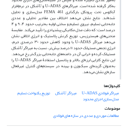
به‌کار گرفته شده است. میراگرهای U-ADAS و Uشکل در نرم‌افزار
آباکوس تحت پروتکل بارگذاری FEMA 461 مدل‌سازی و تحلیل
شده‌اند. نتایج نشان می‌دهد اختلاف بین مقادیر تحلیلی و عددی
جابه‌جایی تسلیم، نیروی تسلیم و سختی اولیه به‌ترتیب حدود ۴، ۹ و ۴
درصد است؛ که دقت مدل مکانیکی پیشنهادی را تأیید می‌کند. مقایسۀ
منحنی‌های هیسترزیس، توزیع کرنش پلاستیک و انرژی اتلافی نشان
می‌دهد میراگر U-ADAS با وجود کاهش حدود ۳۰ درصدی جرم،
انرژی تجمعی مستهلک حدود ۱۱ درصد بیش‌تر، نسبت به میراگر Uشکل
مستهلک کرده و خرابی آن در دامنه‌های جابه‌جایی بزرگ‌تر رخ می‌دهد.
این نتایج کارایی لرزه‌ای بالاتر و پتانسیل استفادۀ میراگر U-ADAS را
به‌عنوان گزینه‌ای سبک‌وزن و بهینه در سیستم‌های کنترل غیرفعال
سازه‌ای نشان می‌دهد.
کلیدواژه‌ها
میراگر فولادی U-ADAS
میراگر Uشکل
توزیع یکنواخت تسلیم
مدل‌سازی اجزای محدود
موضوعات
مطالعات موردی و عددی در سازه های فولادی