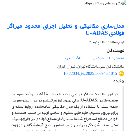
مدل‌سازی مکانیکی و تحلیل اجزای محدود میراگر
فولادی U-ADAS
نوع مقاله : مقاله پژوهشی
نویسندگان
محمدرضا علیمردانی
اباذر اصغری
دانشکدگان فنی دانشگاه تهران، تهران، ایران
10.22034/jss.2025.560946.1015
چکیده
در این مقاله یک میراگر فولادی جدید با هندسۀ Uشکل و بُعد عمود بر
صفحۀ متغیر (U-ADAS) برای بهبود توزیع تسلیم در طول عضو معرفی
شده است. با استفاده از یک مدل مکانیکی ساده‌شده، روابط بسته‌ای
برای نیروی تسلیم، جابه‌جایی تسلیم و سختی اولیه بر حسب هندسه و
خواص مصالح استخراج شده است. رفتار مصالح فولادی در چارچوب یک
مدل سخت‌شوندگی ترکیبی و بر اساس نتایج آزمایشگاهی موجود
به‌طور عددی کالیبره شده و سپس در شبیه‌سازی‌های اجزای محدود