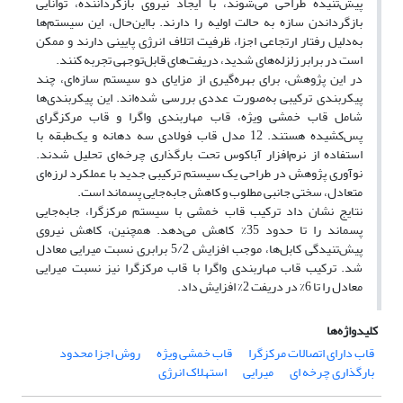
پیش‌تنیده طراحی می‌شوند، با ایجاد نیروی بازگرداننده، توانایی
بازگرداندن سازه به حالت اولیه را دارند. بااین‌حال، این سیستم‌ها
به‌دلیل رفتار ارتجاعی اجزا، ظرفیت اتلاف انرژی پایینی دارند و ممکن
است در برابر زلزله‌های شدید، دریفت‌های قابل‌توجهی تجربه کنند.
در این پژوهش، برای بهره‌گیری از مزایای دو سیستم سازه‌ای، چند
پیکربندی ترکیبی به‌صورت عددی بررسی شده‌اند. این پیکربندی‌ها
شامل قاب خمشی ویژه، قاب مهاربندی واگرا و قاب مرکزگرای
پس‌کشیده هستند. 12 مدل قاب فولادی سه‌ دهانه و یک‌طبقه با
استفاده از نرم‌افزار آباکوس تحت بارگذاری چرخه‌ای تحلیل شدند.
نوآوری پژوهش در طراحی یک سیستم ترکیبی جدید با عملکرد لرزه‌ای
متعادل، سختی جانبی مطلوب و کاهش جابه‌جایی پسماند است.
نتایج نشان داد ترکیب قاب خمشی با سیستم مرکزگرا، جابه‌جایی
پسماند را تا حدود 35% کاهش می‌دهد. همچنین، کاهش نیروی
پیش‌تنیدگی کابل‌ها، موجب افزایش 5/2 برابری نسبت میرایی معادل
شد. ترکیب قاب مهاربندی واگرا با قاب مرکزگرا نیز نسبت میرایی
معادل را تا 6% در دریفت 2% افزایش داد.
کلیدواژه‌ها
قاب دارای اتصالات مرکزگرا
قاب خمشی ویژه
روش اجزا محدود
بارگذاری چرخه ای
میرایی
استهلاک انرژی