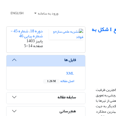
ورود به سامانه
ENGLISH
مقایسه ظرفیت کمانش جانبی-پیچشی تیرهای دوبل ناودانی به همراه قیود خودایستای متصل‌کننده با تیرهای مقطع I شکل به
دوره 18، شماره 45 -
شماره پیاپی 46
پاییز 1403
صفحه
5-14
فایل ها
XML
اصل مقاله
1.26 M
کم
ترین ظرفیت
یچشی به تعویق
سابقه مقاله
ی از تیرها با
یکدیگر به جهت
هم رسانی
بهترین عملکرد