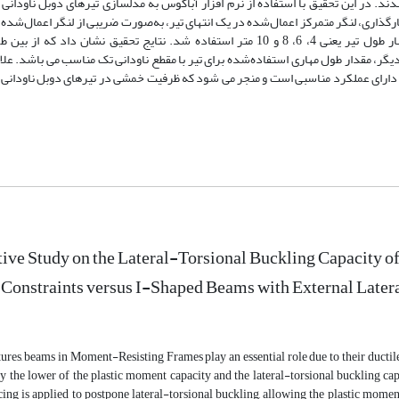
. در این تحقیق با استفاده از نرم ­افزار آباکوس به مدل­سازی تیرهای دوبل ناودانی­ 
اری، لنگر متمرکز اعمال‌شده در یک انتهای تیر، به‌صورت ضریبی از لنگر اعمال‌شده د
تیر در نظر گرفته شد. همچنین در این مطالعه، جهت بررسی طول تیرها، چهار طول تیر یعنی 4، 6، 8 و 10 متر استفاده شد. نتایج تحقیق 
گر، مقدار طول مهاری استفاده‌شده برای تیر با مقطع ناودانی تک مناسب می ­باشد. علاوه
یگر دارای عملکرد مناسبی است و منجر می­ شود که ظرفیت خمشی در تیرهای دوبل ناودانی
ve Study on the Lateral-Torsional Buckling Capacity 
Constraints versus I-Shaped Beams with External Later
ctures, beams in Moment-Resisting Frames play an essential role due to their ducti
 the lower of the plastic moment capacity and the lateral-torsional buckling capa
cing is applied to postpone lateral-torsional buckling, allowing the plastic moment 