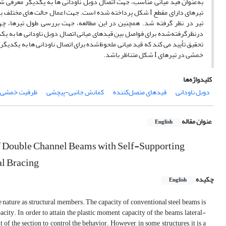
به‌عنوان قید میانی مناسب، جهت اتصال دوبل ناودانی ­ها به یکدیگر معرفی شدند
تیرهای دارای مقطع
I
شکل پرداخته شده است. جهت اعمال حالت­ های مختلف بارگذ
درنظرگرفته‌شده برای فواصل بین قیدهای میانی اتصال دوبل ناودانی ­ها به یکدی
تحقیق تأیید می­ کند که قید میانی ملحوظ‌شده برای اتصال ناودانی ­ها به یکد
خمشی در تیرهای
I
شکل متناظر باشد.
کلیدواژه‌ها
دوبل ناودانی
قیدهای متصل‌کننده
کمانش جانبی-پیچشی
ظرفیت خمشی
عنوان مقاله
English
of Double Channel Beams with Self-Supporting
al Bracing
چکیده
English
le nature as structural members. The capacity of conventional steel beams is
city. In order to attain the plastic moment capacity of the beams, lateral-
of the section to control the behavior. However, in some structures, it is a