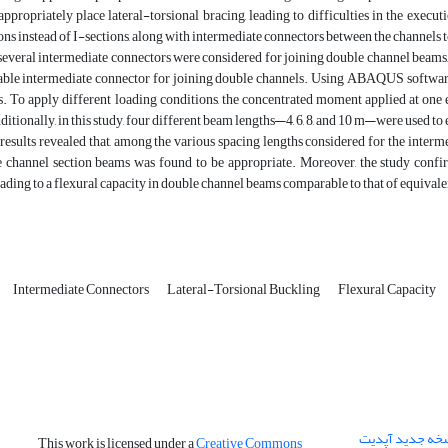
appropriately place lateral-torsional bracing, leading to difficulties in the execut
ons instead of I-sections, along with intermediate connectors between the channels 
, several intermediate connectors were considered for joining double channel beams
table intermediate connector for joining double channels. Using ABAQUS softwar
. To apply different loading conditions, the concentrated moment applied at one 
ditionally, in this study, four different beam lengths—4, 6, 8, and 10 m—were used to
results revealed that, among the various spacing lengths considered for the interme
le channel section beams was found to be appropriate. Moreover, the study confi
leading to a flexural capacity in double channel beams comparable to that of equiva
Intermediate Connectors
Lateral-Torsional Buckling
Flexural Capacity
نسخه جدید آپدیت
This work is licensed under a
Creative Commons