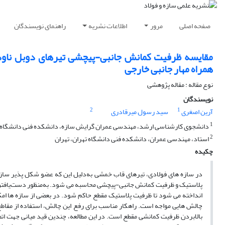
صفحه اصلی
مرور
اطلاعات نشریه
راهنمای نویسندگان
همراه مهار جانبی خارجی
نوع مقاله : مقاله پژوهشی
نویسندگان
2
1
آرین اصغری
سید رسول میرقادری
1
دانشجوی کارشناسی ارشد، مهندسی عمران گرایش سازه، دانشکده فنی دانشگاه ت
2
استاد، مهندسی عمران، دانشکده فنی دانشگاه تهران، تهران
چکیده
در سازه ­های فولادی، تیرهای قاب خمشی به‌دلیل این که عضو شکل ­پذیر سازه
پلاستیک و ظرفیت کمانش جانبی-پیچشی محاسبه می­ شود. به‌منظور دست‌یافتن 
انداخته می­ شود تا ظرفیت پلاستیک مقطع حاکم شود. در بعضی از سازه ­ها امک
چالش­ هایی مواجه است. راهکار مناسب برای رفع این چالش، استفاده از مقاطع
بالابردن ظرفیت کمانشی مقطع است. در این مطالعه، چندین قید میانی جهت اتصال