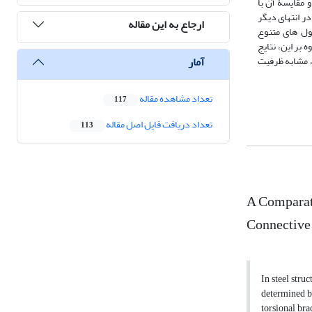
و مقایسۀ آن با
ر انتهای دیگر
ارجاع به این مقاله
نشان داد که از بین طول­ های متنوع
 بر این، نتایج
آمار
، مشابه ظرفیت
تعداد مشاهده مقاله
117
تعداد دریافت فایل اصل مقاله
113
A Comparati
Connective 
In steel stru
determined by
torsional bra