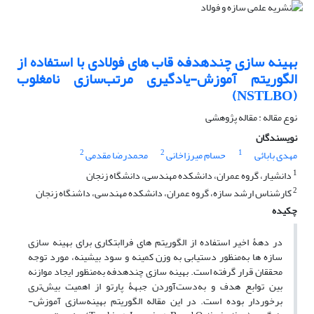
بهینه سازی چندهدفه قاب های فولادی با استفاده از
الگوریتم آموزش-یادگیری مرتب‌سازی نامغلوب
(NSTLBO)
نوع مقاله : مقاله پژوهشی
نویسندگان
2
2
1
مهدی بابائی
حسام میرزاخانی
محمدرضا مقدمی
1
دانشیار، گروه عمران، دانشکده مهندسی، دانشگاه زنجان
2
کارشناس ارشد سازه، گروه عمران، دانشکده مهندسی، داشنگاه زنجان
چکیده
در دهۀ اخیر استفاده از الگوریتم ­های فراابتکاری برای بهینه­ سازی
سازه ­ها به‌منظور دستیابی به وزن کمینه و سود بیشینه، مورد توجه
محققان قرار گرفته است. بهینه ­سازی چندهدفه به‌منظور ایجاد موازنه
بین توابع هدف و به‌دست‌آوردن جبهۀ پارتو از اهمیت بیش‌تری
برخوردار بوده است. در این مقاله الگوریتم بهینه‌سازی آموزش-