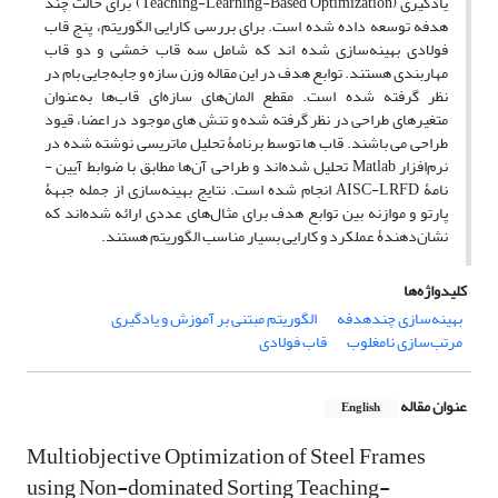
یادگیری (
Teaching-Learning-Based Optimization
) برای حالت چند
هدفه توسعه داده شده است. برای بررسی کارایی الگوریتم، پنج قاب
فولادی بهینه‌سازی شده­ اند که شامل سه قاب خمشی و دو قاب
مهاربندی هستند. توابع هدف در این مقاله وزن سازه و جابه‌جایی بام در
نظر گرفته شده است. مقطع المان‌های سازه‌ای قاب‌ها به‌عنوان
متغیرهای طراحی در نظر گرفته شده و تنش ­های موجود در اعضا، قیود
طراحی می­ باشند. قاب­ ها توسط برنامۀ تحلیل ماتریسی نوشته‌ شده در
نرم‌افزار
Matlab
تحلیل شده‌اند و طراحی آن‌ها مطابق با ضوابط آیین ­
نامۀ
AISC-LRFD
انجام شده است. نتایج بهینه‌سازی از جمله جبهۀ
پارتو و موازنه بین توابع هدف برای مثال‌های عددی ارائه شده‌اند که
نشان‌دهندۀ عملکرد و کارایی بسیار مناسب الگوریتم هستند.
کلیدواژه‌ها
بهینه‌سازی چندهدفه
الگوریتم مبتنی بر آموزش و یادگیری
مرتب‌سازی نامغلوب
قاب فولادی
عنوان مقاله
English
Multiobjective Optimization of Steel Frames
using Non-dominated Sorting Teaching-