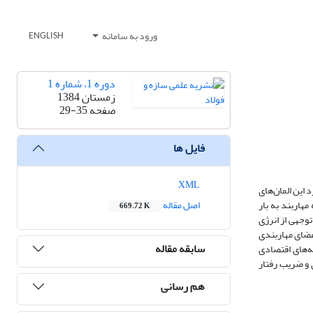
ورود به سامانه
ENGLISH
دوره 1، شماره 1
زمستان 1384
صفحه
29-35
فایل ها
XML
این المان‌های
هاربند به بار
اصل مقاله
669.72 K
وجهی از انرژی
عضای مهاربندی
سابقه مقاله
ه‌های اقتصادی
 و ضریب رفتار
هم رسانی