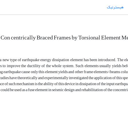
هیسترتیک
f Con centrically Braced Frames by Torsional Element 
 a new type of earthquake energy dissipation element has been introduced. The el
 to improve the ductility of the whole system. Such elements usually yields befor
ng earthquake cause only this element yields and other frame elements (beams, colum
tudies have theoretically and experimentally investigated the application of this spe
e of such mechanism is the ability of this device in dissipation of the input earthq
ould be used as a fuse element in seismic design and rehabilitation of the concentr