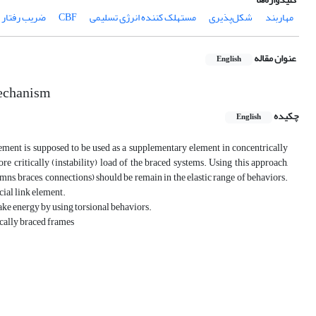
مهاربند
شکل‌پذیری
مستهلک کننده انرژی تسلیمی
CBF
ضریب رفتار
عنوان مقاله
English
Mechanism
چکیده
English
ement is supposed to be used as a supplementary element in concentrically
e critically (instability) load of the braced systems. Using this approach,
ns, braces, connections) should be remain in the elastic range of behaviors.
cial link element.
uake energy by using torsional behaviors.
ically braced frames