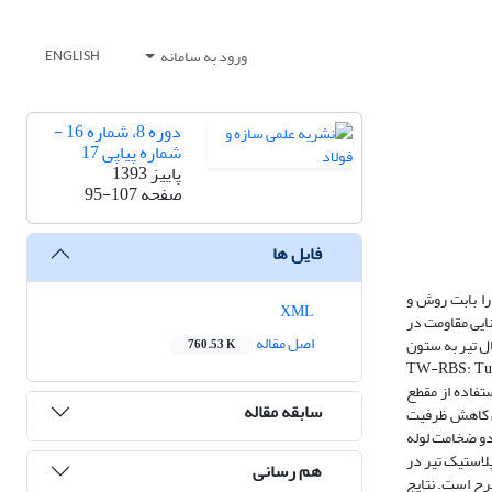
ورود به سامانه
ENGLISH
دوره 8، شماره 16 -
شماره پیاپی 17
پاییز 1393
صفحه
95-107
فایل ها
ایی، ناشی از زلزله است. زلزله‌­های نرتریج (1994) و کوبه (1995) نگرانی­‌هایی را بابت روش و
XML
ایی مقاومت در
اصل مقاله
ل تیر به ستون
760.53 K
رفیت خمشی یافته توسط جان آکاردئونی لوله‌­ای شکل (TW-RBS: Tubular Web RBS
ستفاده از مقطع
سابقه مقاله
ان کاهش ظرفیت
دو ضخامت لوله
لاستیک تیر در
هم رسانی
رح است. نتایج