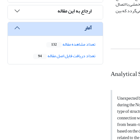
ن میزان کاهش در سختی خمشی با اتصال
ارجاع به این مقاله
ال برابری می‌­نماید.همچنین این اتصال برحسب عمق تیر مصرفی منجر به کاهش مقاومت خمشی مقطع در محل مفصل پلاستیک بین 22 تا 28% می‌گردد که بین
آمار
تعداد مشاهده مقاله
132
تعداد دریافت فایل اصل مقاله
94
Analytical 
Unexpected br
during the No
type of struc
connection w
from beam-to
based on the 
related to th