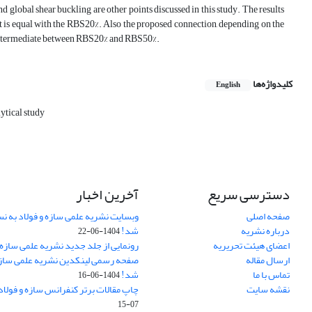
and global shear buckling are other points discussed in this study. The results
at is equal with the RBS20%. Also the proposed connection, depending on the
 is intermediate between RBS20% and RBS50%.
کلیدواژه‌ها
English
ytical study
دسترسی سریع
آخرین اخبار
صفحه اصلی
وبسایت نشریه علمی سازه و فولاد به 
درباره نشریه
شد!
1404-06-22
اعضای هیئت تحریریه
رونمایی از جلد جدید نشریه علمی سازه 
ارسال مقاله
صفحه رسمی لینکدین نشریه علمی سازه و
تماس با ما
شد!
1404-06-16
نقشه سایت
چاپ مقالات برتر کنفرانس سازه و فولاد
07-15