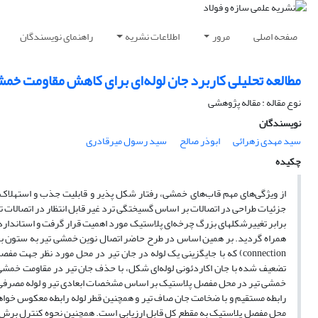
صفحه اصلی
مرور
اطلاعات نشریه
راهنمای نویسندگان
مطالعه تحلیلی کاربرد جان لوله‌ای برای کاهش مقاومت خم
نوع مقاله : مقاله پژوهشی
نویسندگان
سید مهدی زهرائی
ابوذر صالح
سید رسول میرقادری
چکیده
جزئیات طراحی در اتصالات بر اساس گسیختگی ترد غیر قابل انتظار در اتصالات 
برابر تغییرشکل­های بزرگ چرخه­‌ای پلاستیک مورد اهمیت قرار گرفت و استاندارد
connection) که با جایگزینی یک لوله در جان تیر در محل مورد نظر جهت
تضعیف شده با جان اکاردئونی لوله‌­ای شکل، با حذف جان تیر در مقاومت خمشی 
خمشی تیر در محل مفصل پلاستیک بر اساس مشخصات ابعادی تیر و لوله مصرفی ق
رابطه مستقیم و با ضخامت جان صاف تیر و همچنین قطر لوله رابطه معکوس خواهد 
محل مفصل پلاستیک به مقطع کل قابل ارزیابی است. همچنین نحوه کنترل برش در 