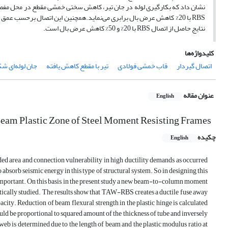
نتایج حاصل از اتصال RBS با 20% و 50% کاهش عرض بال است.
کلیدواژه‌ها
اتصال گیردار
قاب خمشی فولادی
تیر با مقطع کاهش یافته
جان لوله‌ای ش
عنوان مقاله
English
 Beam Plastic Zone of Steel Moment Resisting Frames
چکیده
English
lded area and connection vulnerability in high ductility demands as occurred
absorb seismic energy in this type of structural system. So in designing this
is important. On this basis, in the present study a new beam-to-column moment
cally studied. The results show that TAW-RBS creates a ductile fuse away
. Reduction of beam flexural strength in the plastic hinge is calculated
ld be proportional to squared amount of the thickness of tube and inversely
 web is determined due to the length of beam and the plastic modulus ratio at