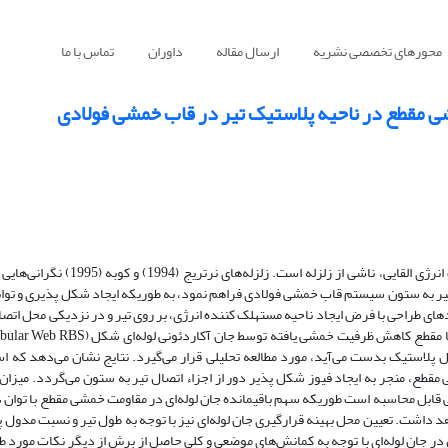
محورهای تخصصی نشریه
ارسال مقاله
داوران
تماس با ما
شی مقطع در ناحیه پلاستیک تیر در قاب خمشی فولادی
از ویژگی­‌های مهم قاب­‌های خمشی، رفتار شکل پذیر و قابلیت جذب و استهلاک انرژی الق
تیر به ستون سیستم قاب خمشی فولادی فراهم نمود، به طوریکه ایجاد شکل پذیری و توان
های طراحی با فرض ایجاد ناحیه مستهلک کننده انرژی، بر روی تیر و در نزدیکی محل اتصا
همراه گردید. بر همین اساس در طرح حاضر اتصال نوین خمشی تیر به ستون با مقطع کاهش ظ
 مفصل پلاستیک بدست می‌­آید، مورد مطالعه تحلیلی قرار می­‌گیرد. نتایج نشان می‌­دهد که ا
مقطع، منجر به ایجاد فیوز شکل پذیر دور از اجزاء اتصال تیر به ستون می‌­گردد. میز
ابل محاسبه است طوریکه سهم باقیمانده جان لوله‌ای در مقاومت خمشی مقطع با توان 
داشت. تعیین محل بهینه قرارگیری جان لوله‌ای نیز با توجه به طول تیر و نسبت مدول پ
جان لوله­‌ای با توجه به کمانش‌­های موضعی و کلی حاصل از برش از دیگر نکات مورد ط