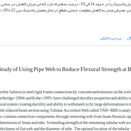
نشان داد که بکارگیری لوله در جان تیر، کاهش سختی خمشی مقطع در محل مفصل پلاستیک را در حدود 14 الی 19% درصد به همراه دارد که ای
RBS با 20% کاهش عرض ب
کل
بررسی تحلیلی
Study of Using Pipe Web to Reduce Flexural Strength at
ittle failures in steel rigid frame connections by concentrated tensions on the we
rthridge (1994) and Kobe (1995), have challenged ductility properties and ability to 
tural system, creating ductility and ability to withstand cyclic large deformations 
ith reduced beam section using Tubular Accordion Web called TAW-RBS is analyti
-column connection components, through removing web from beam flexural capacity
dimensions of beam and tube. So bending strength of the remaining tubular web wou
e thickness of flat web and the diameter of tube. The optimal location of the tubular