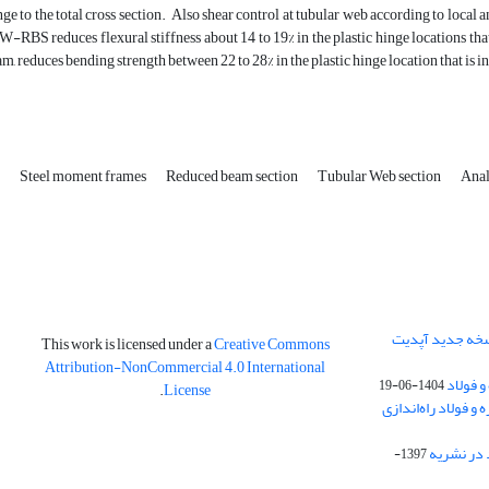
inge to the total cross section. Also shear control at tubular web according to local 
-RBS reduces flexural stiffness about 14 to 19% in the plastic hinge locations th
eam, reduces bending strength between 22 to 28% in the plastic hinge location that
n
Steel moment frames
Reduced beam section
Tubular Web section
Anal
نسخه جدید آپدیت
This work is licensed under a
Creative Commons
Attribution-NonCommercial 4.0 International
و فولاد
1404-06-19
.
License
 فولاد راه‌اندازی
 در نشریه
1397-