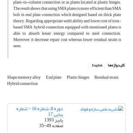
plate-to-column connection or as plates located at plastic hinges.
The result shows that using SMA plates is more efficient than SMA
bolt in end plate connection which designed based on thick plate
theory. Regarding appropriate weld ability and lower cost of iron-
based SMA, hybrid connection equipped with mentioned plates is
able to absorb lesser energy compared to steel connection.
Moreover, it decrease repair cost whereas lower residual strain is
seen.
کلیدواژه‌ها
English
Shape memory alloy
End plate
Plastic hinges
Residual strain
Hybrid connection
دوره 8، شماره 16 - شماره
پیاپی 17
پاییز 1393
صفحه
35-49