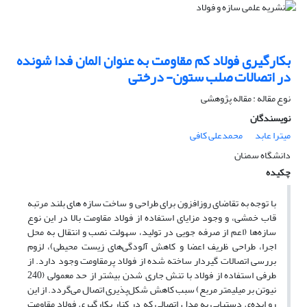
بکارگیری فولاد کم مقاومت به عنوان المان فدا شونده
در اتصالات صلب ستون- درختی
نوع مقاله : مقاله پژوهشی
نویسندگان
میترا عابد
محمدعلی کافی
دانشگاه سمنان
چکیده
با توجه به تقاضای روزافزون برای طراحی و ساخت سازه های بلند مرتبه
قاب خمشی، و وجود مزایای استفاده از فولاد مقاومت بالا در این نوع
سازه‌ها (اعم از صرفه جویی در تولید، سهولت نصب و انتقال به محل
اجرا، طراحی ظریف اعضا و کاهش آلودگی‌های زیست محیطی)، لزوم
بررسی اتصالات گیردار ساخته شده از فولاد پرمقاومت وجود دارد. از
طرفی استفاده از فولاد با تنش جاری شدن بیشتر از حد معمولی (240
نیوتن بر میلیمتر مربع) سبب کاهش شکل‌پذیری اتصال می‌گردد. از این
رو ایده‌ی دستیابی به مدل اتصالی که در کنار بکارگیری فولاد مقاومت