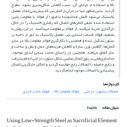
بالا و استفاده از مزایای آن، سبب کاهش شکل‌پذیری نشود؛ مطرح
گردید. بدین منظور تنها در جزئی از المان تیر که پیش‌بینی ایجاد مفصل
پلاستیک می‌شود (المان فداشونده یا فیوز) از فولاد با مقاومت پایین
استفاده شده مابقی المان‌های اتصال که رفتاری الاستیک را در خلال
بارگذاری تجربه می‌کنند، از فولاد پرمقاومت می‌باشند. در این روش با
تضعیف فولاد قسمت ابتدایی تیر، مفصل پلاستیک به دور از ناحیه بر
ستون تشکیل شده و همچنین با بکارگیری فولاد مقاومت بالا در سایر
المان‌ها، کاهش وزن سازه و کاهش هزینه‌های حمل و نقل و ساخت و
ساز اتفاق می‌افتد. همچنین در راستای صحت سنجی ایده‌ی موجود،
مدلسازی‌هایی بر روی اتصال صلیبی شکل ستون-درختی انجام پذیرفت
و نتایج حاصله با اتصالات رایج مقایسه گردید و امکان جایگزینی اتصال
پیشنهادی با اتصالات موجود انجام گردید.
کلیدواژه‌ها
اتصالات ستون- درختی
فولاد مقاومت بالا
فولاد جاذب انرژی
عنوان مقاله
English
Using Low-Strength Steel as Sacrificial Element