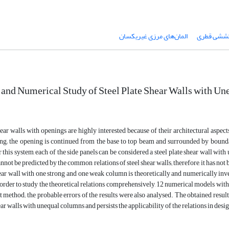
کششی قطری
المان‌های مرزی غیریکسان
 and Numerical Study of Steel Plate Shear Walls with U
hear walls with openings are highly interested because of their architectural aspects
ng; the opening is continued from the base to top beam and surrounded by bound
 this system, each of the side panels can be considered a steel plate shear wall wit
nnot be predicted by the common relations of steel shear walls; therefore, it has not 
hear wall with one strong and one weak column is theoretically and numerically inv
order to study the theoretical relations comprehensively, 12 numerical models wit
t method; the probable errors of the results were also analysed. The obtained resu
ear walls with unequal columns and persists the applicability of the relations in desi