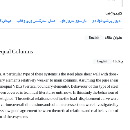
کلیدواژه‌ها
دیوار برشی فولادی
بازشوی دروازه‌ای
مدل اندرکنش ورق و قاب
میدان 
عنوان مقاله
English
nequal Columns
چکیده
English
. A particular type of these systems is the steel plate shear wall with door-
ary elements relatively weaker to main columns. Assuming the pure shear
h unequal VBEs (vertical boundary elements). Behaviour of this type of steel
been covered in technical literatures until now. In this study the behaviour of
estigated. Theoretical relations to define the load-displacement curve were
h various overall dimensions and column cross sections were investigated by
lts show good agreement between theoretical relations and real behaviour of
gn of these systems.