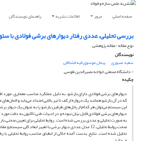
صفحه اصلی
مرور
اطلاعات نشریه
راهنمای نویسندگان
بررسی تحلیلی، عددی رفتار دیوارهای برشی فولادی با ست
نوع مقاله : مقاله پژوهشی
نویسندگان
سعید صبوری
پیمان موسوی قیه قشلاقی
- دانشگاه صنعتی خواجه نصیرالدین طوسی
چکیده
دیوارهای برشی فولادی دارای بازشو، به دلیل عملکرد مناسب معماری، مورد 
که در آن بازشو همانند یک دروازه‌ از کف تا تیر بالایی امتداد می‌یابد و الما
این سیستم می‌توان هر کدام از پانل‌های طرفین بازشو را به عنوان یک دیوار برشی 
دیوارهای برشی فولادی قابل بیان نبوده و در ادبیات فنی تاکنون به دقت مورد
به صورت تحلیلی و عددی بررسی شده است. روابط تحلیلی برای تعیین منحنی با
صحت روابط تحلیلی، 12 مدل عددی دیوار برشی با تغییر ابعاد کلی
تحلیل شده است. نتایج بدست آمده حاکی از انطباق مناسب روابط تحلیلی با رفت
می‌دارد.