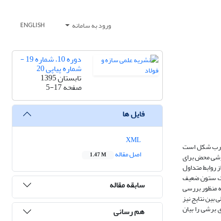
ورود به سامانه
ENGLISH
دوره 10، شماره 19 -
شماره پیاپی 20
تابستان 1395
صفحه
5-17
فایل ها
XML
ی درب شکل است
اصل مقاله
1.47 M
 برشی محض برای
ز روابط متداول
 یک ستون ضعیف
سابقه مقاله
ه منظور بررسی
ی بین نتایج نیز
 برشی را بیان
هم رسانی