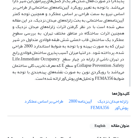
پدیده را در صورت فعال شدن هر یک از گسل‌های پیرامون این شهر دارا
می‌باشد. با توجه به تغییر رویکرد آیین‌نامه‌های ساختمانی از طراحی بر
اساس نیرو به سمت طراحی بر اساس عملکرد و همچنین توجه کمتر
آیین‌نامه‌های ساختمانی به بحث زلزله‌های میدان نزدیک، در این مقاله
سعی شده است با در نظر گرفتن اثرات زلزله‌های میدان نزدیک و
همچنین اثرات ساختگاه در مناطق مختلف تهران، به بررسی سطوح
عملکرد یک ساختمان قاب خمشی شش طبقه فولادی متداول در شهر
تهران که به صورت بهینه و با توجه به ضوابط استاندارد 2800 طراحی
شده، پرداخته شود. در انتها میزان آسیب پذیری ساختمان فولادی رایج
در تهران ناشی از زلزله در چهار سطح
Immediate Occupancy
،
Life
Safety
،
Collapse Prevention
و سطح
E
که معرف تخریب کلی ساختمان
می‌باشد با رویکردی نوین به صورت نقشه‌های پهنه‌بندی با توجه به
ضوابط
FEMA356
و تحلیل‌های پوش‌آور ارائه شده است.
کلیدواژه‌ها
زلزله میدان نزدیک
آیین‌نامه 2800
طراحی بر اساس عملکرد
پوش‌آور
FEMA356
عنوان مقاله
English