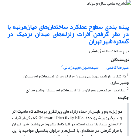
پهنه بندی سطوح عملکرد ساختمان‌های میان‌مرتبه با
در نظر گرفتن اثرات زلزله‌های میدان نزدیک در
گستره شهر تهران
نوع مقاله : مقاله پژوهشی
نویسندگان
2
1
علیرضا کاظمی
سیدسهیل مجیدزمانی
1
کارشناس ارشد، مهندسی عمران-زلزله، مرکز تحقیقات راه، مسکن
وشهرسازی
2
استادیار، مهندسی عمران، مرکز تحقیقات راه، مسکن وشهرسازی
چکیده
دو زلزله بم و طبس از جمله‌ زلزله‌های ویرانگری بوده‌اند که ماهیت اثر
جهت‌پذیری پیشرونده (
Forward Directivity Effect
) که یکی از اثرات
زلزله‌های میدان نزدیک است، در آنها کاملا مشهود می‌باشد. شهر تهران
با قرار گرفتن در منطقه‌ای با گسل‌های فراوان پتانسیل مواجهه با این