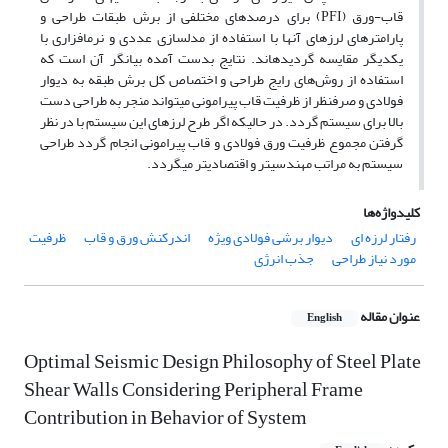
قاب-ورق (
PFI
) برای درصدهای مختلفی از برش طبقات طراحی و
پارامترهای لرزه­ای آنها با استفاده از مدل­سازی عددی و نرم­افزاری با
یکدیگر مقایسه گردیده­اند. نتایج بدست آمده بیانگر آن است که
استفاده از روش
های رایج طراحی و اختصاص کل برش طبقه به دیوار
فولادی و صرف­نظر از ظرفیت قاب پیرامونی می­تواند منجر به طراحی دست
بالا برای سیستم گردد. در حالیکه اگر طرح لرزه­ای این سیستم با در نظر
گرفتن مجموع ظرفیت ورق فولادی و قاب پیرامونی انجام گردد طراحی
سیستم به مراتب مهندسی­تر و اقتصادی­تر می­گردد.
کلیدواژه‌ها
رفتار لرزه ای
دیوار برشی فولادی ویژه
اندرکنش ورق و قاب
ظرفیت
مورد نیاز طراحی
جذب انرژی
عنوان مقاله
English
Optimal Seismic Design Philosophy of Steel Plate
Shear Walls Considering Peripheral Frame
Contribution in Behavior of System