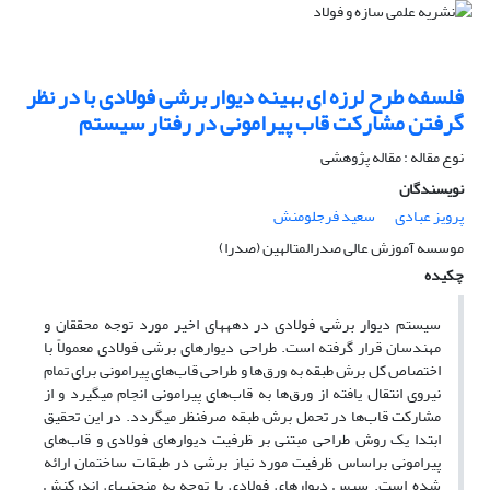
فلسفه طرح لرزه ای بهینه دیوار برشی فولادی با در نظر
گرفتن مشارکت قاب پیرامونی در رفتار سیستم
نوع مقاله : مقاله پژوهشی
نویسندگان
پرویز عبادی
سعید فرجلومنش
موسسه آموزش عالی صدرالمتالهین (صدرا)
چکیده
سیستم دیوار برشی فولادی در دهه­های اخیر مورد توجه محققان و
مهندسان قرار گرفته است. طراحی دیوارهای برشی فولادی معمولاً با
اختصاص کل برش طبقه به ورق
ها و طراحی قاب
های پیرامونی برای تمام
نیروی انتقال یافته از ورق
ها به قاب
های پیرامونی انجام می­گیرد و از
مشارکت قاب
ها در تحمل برش طبقه صرف­نظر می­گردد. در این تحقیق
ابتدا یک روش طراحی مبتنی بر ظرفیت دیوارهای فولادی و قاب
های
پیرامونی براساس ظرفیت مورد نیاز برشی در طبقات ساختمان ارائه
شده است. سپس دیوارهای فولادی با توجه به منحنی­های اندرکنش