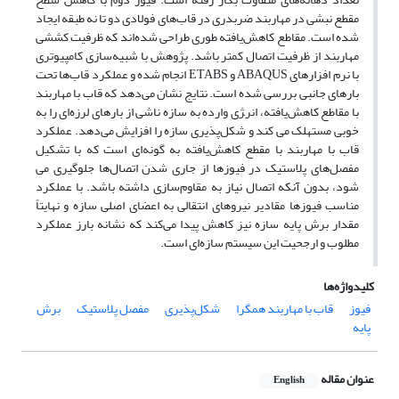
مقطع نبشی در مهاربند ضربدری در قاب
های فولادی دو تا نه طبقه ایجاد
شده ‌است. مقاطع کاهش
یافته طوری طراحی شده
اند که ظرفیت کششی
مهاربند از ظرفیت اتصال کمتر باشد. پژوهش با شبیه‌سازی کامپیوتری
با نرم افزارهای
ABAQUS
و
ETABS
انجام شده و عملکرد قاب‌ها تحت
بارهای جانبی بررسی شده است. نتایج نشان می‌دهد که قاب با مهاربند
با مقاطع کاهش
یافته، انر‍‍‍‍ژی وارده به سازه ناشی از بارهای لرزه
ای را به
خوبی مستهلک می کند و شکل‌
پذیری سازه را افزایش می‌دهد. عملکرد
قاب با مهاربند با مقطع کاهش
یافته به گونه
ای است که با تشکیل
مفصل‌های پلاستیک در فیوزها از جاری شدن اتصال‌ها جلوگیری می
شود، بدون آنکه اتصال نیاز به مقاوم
سازی داشته باشد. با عملکرد
مناسب فیوزها مقادیر نیروهای انتقالی به اعضای اصلی سازه و نهایتاً
مقدار برش پایه سازه نیز کاهش پیدا می
کند که نشانه بارز عملکرد
مطلوب و ارجحیت این سیستم سازه
ای است.
کلیدواژه‌ها
فیوز
قاب با مهاربند همگرا
شکل‌پذیری
مفصل پلاستیک
برش
پایه
عنوان مقاله
English