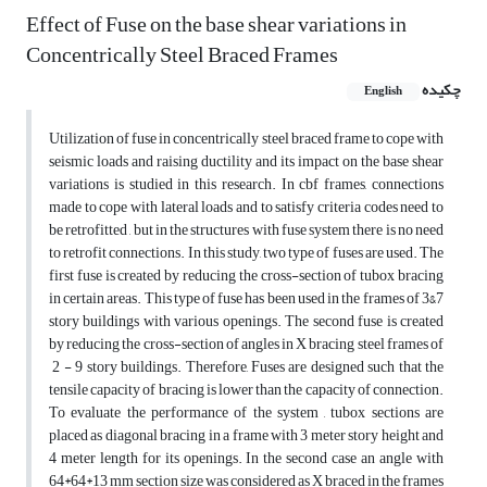
Effect of Fuse on the base shear variations in
Concentrically Steel Braced Frames
چکیده
English
Utilization of fuse in concentrically steel braced frame to cope with
seismic loads and raising ductility and its impact on the base shear
variations is studied in this research. In cbf frames, connections
made to cope with lateral loads and to satisfy criteria codes need to
be retrofitted , but in the structures with fuse system there is no need
to retrofit connections. In this study, two type of fuses are used. The
first fuse is created by reducing the cross-section of tubox bracing
in certain areas. This type of fuse has been used in the frames of 3&7
story buildings with various openings. The second fuse is created
by reducing the cross-section of angles in X bracing steel frames of
2 - 9 story buildings. Therefore, Fuses are designed such that the
tensile capacity of bracing is lower than the capacity of connection.
To evaluate the performance of the system , tubox sections are
placed as diagonal bracing in a frame with 3 meter story height and
4 meter length for its openings. In the second case an angle with
64*64*13 mm section size was considered as X braced in the frames