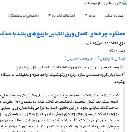
صفحه اصلی
مرور
اطلاعات نشریه
راهنمای نویسندگان
عملکرد چرخه‌ای اتصال ورق انتهایی با پیچ‌های بلند با حذ
نوع مقاله : مقاله پژوهشی
نویسندگان
2
1
اشکان آقارفیعی
میرحمید حسینی
1
گروه مهندسی عمران، واحد قزوین، دانشگاه آزاد اسلامی، قزوین،ایران
2
استادیار، گروه مهندسی سازه، زلزله و ژئوتکنیک، واحد علوم و تحقیقات، دانشگاه آزا
چکیده
کیفیت مناسب اتصالات در سازه‌های فولادی عامل اصلی یکپارچگی سیستم‌­های سازه
شده است. یک اتصال ضعیف و نامناسب می­‌تواند منجر به یکسری زوال‌‌های پی درپ
ساخت کمک شایانی نمود. در این تحقیق، ابتدا به طراحی یک اتصال ورق انتهایی ت
توجه به اینکه در ستون‌­های جعبه‌ای جوش دادن بعد چهارم ورق پیوستگی با توجه
تیر به ستون طراحی شده حذف خواهد شد و مطالعه بر روی این اتصالات بدون ورق پ
پیچ­‌های بلند پرداخته می­‌شود، که در حقیقت در اینجا بار به صورت دو بار افزا