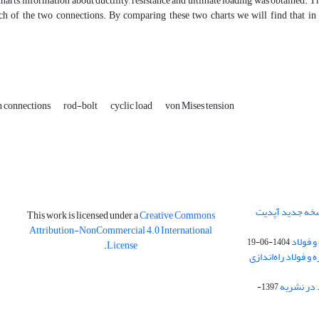
arts, information about ductility, resistance and ultimate loading was obtained. The
ach of the two connections. By comparing these two charts we will find that in 
 connections
rod-bolt
cyclic load
von Mises tension
نسخه جدید آپدیت
This work is licensed under a
Creative Commons
Attribution-NonCommercial 4.0 International
و فولاد
1404-06-19
.
License
 فولاد راه‌اندازی
 در نشریه
1397-