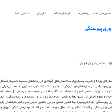
محورهای تخصصی نشریه
ارسال مقاله
داوران
تماس با ما
ف ورق پیوستگی
د اسلامی، تهران، ایران ،
­ ای بوده و تخریب بسیاری از ساختمان­‌های فولادی در زلزله­‌های شدید ناشی از مشکل 
ی و بنیادی در سازه‌های فولادی گردد. با ایجاد اتصالات تیر به ستون مناسب می‌­توان ب
یر به ستون بر اساس آیین‌نامه فولاد آمریکا پرداخته می‌­شود، سپس برای نیل به اهداف 
 به نحوه اجرای این ستون‌­ها به خوبی انجام نمی‌پذیرد، در نتیجه ورق پیوستگی از اتص
یوستگی انجام می‌­پذیرد، به همین منظور در این تحقیق به بررسی رفتار دو اتصال با پی
یشی و چرخه‌ای بر اتصالات نام برده اعمال خواهد شد. در انتها نمودار­های لنگر-دوران بر