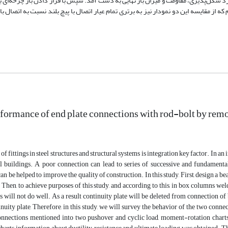
رد شکل‌پذیری، مقاومت و میزان بار نهایی به دست آمد. سپس با قرار دادن بار چرخه­‌ای بر
 از مقایسه این دو نمودار نیز به برتری تمام عیار اتصال با پیچ بلند نسبت به اتصال با
formance of end plate connections with rod-bolt by remo
of fittings in steel structures and structural systems is integration key factor. In 
l buildings. A poor connection can lead to series of successive and fundamenta
an be helped to improve the quality of construction. In this study, First, design a 
 Then, to achieve purposes of this study, and according to this, in box columns w
 will not do well. As a result continuity plate will be deleted from connection 
nuity plate, Therefore, in this study, we will survey the behavior of the two connec
onnections mentioned into two pushover and cyclic load, moment-rotation charts