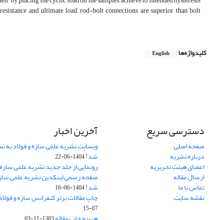
n , by placing the cyclic load on the samples achieve to intended hysteresis
resistance and ultimate load, rod-bolt connections are superior than bolt
کلیدواژه‌ها
English
دسترسی سریع
آخرین اخبار
صفحه اصلی
وبسایت نشریه علمی سازه و فولاد به 
درباره نشریه
شد!
1404-06-22
اعضای هیئت تحریریه
رونمایی از جلد جدید نشریه علمی سازه 
ارسال مقاله
صفحه رسمی لینکدین نشریه علمی سازه و
تماس با ما
شد!
1404-06-16
نقشه سایت
چاپ مقالات برتر کنفرانس سازه و فولاد
07-15
هزینه چاپ مقاله
1383-11-03