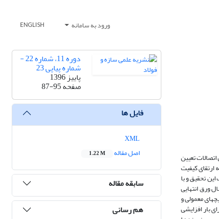
ورود به سامانه
ENGLISH
دوره 11، شماره 22 -
شماره پیاپی 23
پاییز 1396
صفحه
87-95
فایل ها
XML
اصل مقاله
1.22 M
اتصالات تعیین
ه ارتقای کیفیت
این تحقیق و با
سابقه مقاله
ال ورق انتهایی
چ­های معمولی و
هم رسانی
ای بار افزایشی