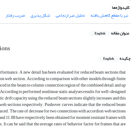
کلیدواژه‌ها
تیر با مقطع کاهش یافته
تحلیل غیر ارتجاعی
شکل پذیری
ضریب رفتار
عنوان مقاله
English
ions
چکیده
English
formance. A new detail has been evaluated for reduced beam sections that
ion web section. According to comparison with other models through finite
educed in the beam to column connection region of the combined detail and up
h. According to performed nonlinear static analyses results for well-designed
ic drift capacity using the reduced beam sections slightly increases and this
web sections respectively. Pushover curves indicate that the reduced beam
s reduced. The rate of decrease for two connections with accordion web sections
and 11.88 have respectively been obtained for moment resistant frames with
t can be said that the average rates of behavior factor for frames that are