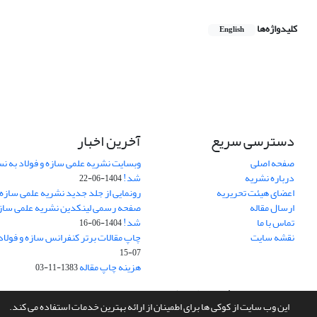
کلیدواژه‌ها
English
دسترسی سریع
آخرین اخبار
صفحه اصلی
وبسایت نشریه علمی سازه و فولاد به 
درباره نشریه
شد!
1404-06-22
اعضای هیئت تحریریه
رونمایی از جلد جدید نشریه علمی سازه 
ارسال مقاله
صفحه رسمی لینکدین نشریه علمی سازه و
تماس با ما
شد!
1404-06-16
نقشه سایت
چاپ مقالات برتر کنفرانس سازه و فولاد
07-15
هزینه چاپ مقاله
1383-11-03
سامانه مدیریت نشریات علمی.
طراحی و پیاده سازی از
سیناوب
این وب سایت از کوکی ها برای اطمینان از ارائه بهترین خدمات استفاده می کند.