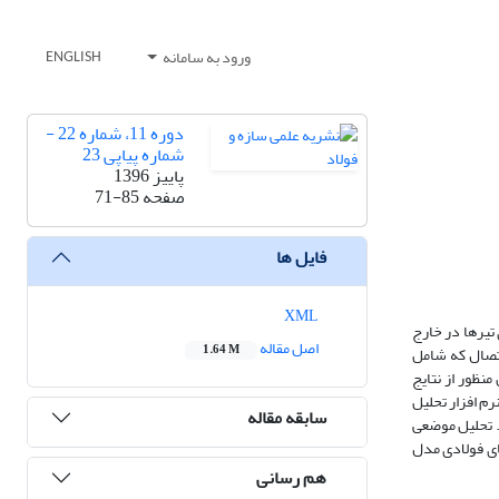
ورود به سامانه
ENGLISH
دوره 11، شماره 22 -
شماره پیاپی 23
پاییز 1396
صفحه
71-85
فایل ها
XML
تیرها در خارج
اصل مقاله
1.64 M
اتصال که شامل
نظور از نتایج
م افزار تحلیل
سابقه مقاله
. تحلیل موضعی
های فولادی مدل
هم رسانی