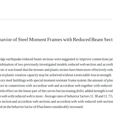
havior of Steel Moment Frames with Reduced Beam Sect
idge earthquake reduced beam sections were suggested to improve connections per
ombination of two previously investigated models; reduced web section and accord
sis, it was found that the stresses and plastic strains have been more effectively r
se in plastic rotation capacity may be achieved without a noticeable loss in strengt
story steel buildings with special moment resistant frame system, the amount of plast
more in connections with accordion web and accordion web together with reduced 
little effect on the linear part of the curves but increasing drifts, added strength i
 web with reduced web is more. Average rates of behavior factors 11.38 and 11.73 
section and accordion web sections and accordion web with reduced web sections. I
d on the behavior factor of 8 has been considerably increased.