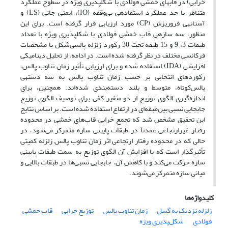
خرابی) در قاب­های خمشی فولادی با شکل­پذیری ویژه در سطوح عملکرد
متناظر با حد عملکرد استفاده­ی بی‌وقفه
(IO)
، ایمنی جانی
(LS)
و
آستانه­ی فروریزش (
CP
) مورد ارزیابی قرار گرفته است. برای این
منظور، سه سازه­ی قاب خمشی فولادی با شکل­پذیری ویژه با تعداد
طبقات 3، 9 و 15 طبقه تحت 30 رکورد زلزله پالسی‌شکل با مشخصات
فرکانسی مختلف در نظر گرفته شده است. در ادامه، از تحلیل‌ دینامیکی
افزایشی (
IDA
) استفاده شده و برای ارزیابی تأثیر زمان تناوب پالس،
رکوردهای انتخابی بر حسب زمان تناوب پالس به سه دسته­ی
پالس‌کوتاه، متوسط و بلند دسته‌بندی شده‌اند. همچنین، برای
اندازه‌گیری الگوی توزیع از دو متغیر کمّی برای توصیف الگوی توزیع
جابجایی نسبی بین‌طبقه‌ای در ارتفاع استفاده شده است. بر اساس نتایج
این تحقیق مشخص شد که تجمع خرابی قاب‌های خمشی در محدوده
رفتار غیرارتجاعی عمدتاً در طبقات پایینی سازه متمرکز می‌شود، در
حالی که در محدوده رفتار ارتجاعی اثر زمان تناوب پالس زلزله کمیتی
تأثیرگذار است که با افزایش آن الگوی توزیع به سمت طبقات پایینی
سازه حرکت می‌کند و با کاهش آن، جابجایی نسبی‌ها در طبقات بالایی و
میانی سازه متمرکز می‌شوند.
کلیدواژه‌ها
زلزله‌ نزدیک به گسل
زمان تناوب پالس
توزیع خرابی
قاب خمشی
فولادی
شکل‌پذیری ویژه