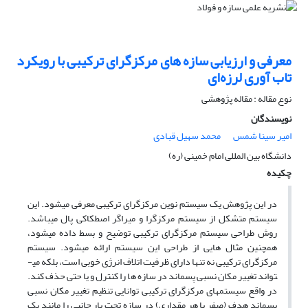
معرفی و ارزیابی سازه های مرکزگرای ترکیبی با رویکرد
تاب آوری لرزه‌ای
نوع مقاله : مقاله پژوهشی
نویسندگان
امیر سینا شمس
محمد سهیل قبادی
دانشگاه بین المللی امام خمینی (ره)
چکیده
در این پژوهش یک سیستم نوین مرکزگرای ترکیبی معرفی می­شود. این
سیستم متشکل از سیستم مرکزگرا و میراگر اصطکاکی پال می­باشد.
روش طراحی سیستم مرکزگرای ترکیبی توضیح و بسط داده می­شود،
همچنین مثال­ هایی از طراحی این سیستم ارائه می­شود. سیستم
مرکزگرای ترکیبی نه تنها دارای ظرفیت اتلاف انرژی خوبی است، بلکه می­
تواند تغییر مکان نسبی پسماند در سازه­ ها را کنترل و یا حتی حذف کند.
در واقع سیستم­های مرکزگرای ترکیبی توانایی تنظیم تغییر مکان نسبی
پسماند هدف (صفر یا هر مقداری) در سازه تحت بار جانبی را مانند یک