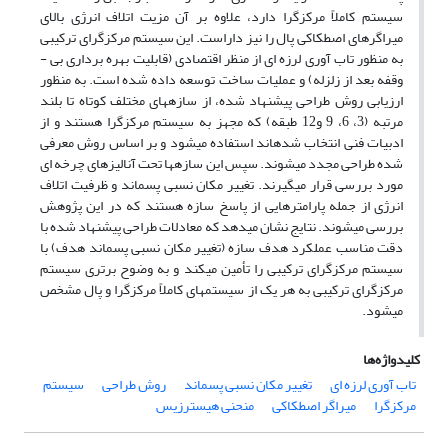
سیستم کاملاً مرکزگرا دارد، علاوه بر آن مزیت اتلاف انرژی بالای
میراگرهای اصطکاکی پال را نیز داراست. این سیستم مرکزگرای ترکیبی
به منظور تاب­ آوری لرزه ­ای از منظر اقتصادی (قابلیت بهره­ برداری بی ­
وقفه بعد از زلزله) و عملیات ساخت توسعه داده شده است. به منظور
ارزیابی روش طراحی پیشنهاد شده، از سازه­های مختلف کوتاه تا بلند
مرتبه (3، 6، 9 و12 طبقه) که مجهز به سیستم مرکزگرا هستند و از
ادبیات فنی انتخاب شده­اند استفاده می­شود و بر اساس روش معرفی
شده طراحی مجدد می­شوند. سپس این سازه­ها تحت آنالیز­های چرخه­ ای
مورد بررسی قرار می­گیرند. تغییر مکان نسبی پسماند و ظرفیت اتلاف
انرژی از جمله پارامتر­هایی از پاسخ سازه­ هستند که در این پژوهش
بررسی می­شوند. نتایج نشان می­دهد که معادلات طراحی پیشنهاد شده با
دقت مناسب عملکرد هدف سازه (تغییر مکان نسبی پسماند هدف) با
سیستم مرکزگرای ترکیبی را تأمین می­کند و به وضوح برتری سیستم
مرکزگرای ترکیبی به هر یک از سیستم­های کاملاً مرکزگرا و پال مشخص
می­شود.
کلیدواژه‌ها
تاب آوری لرزه ای
تغییر مکان نسبی پسماند
روش طراحی
سیستم
مرکزگرا
میراگر اصطکاکی
منحنی هیسترزیس