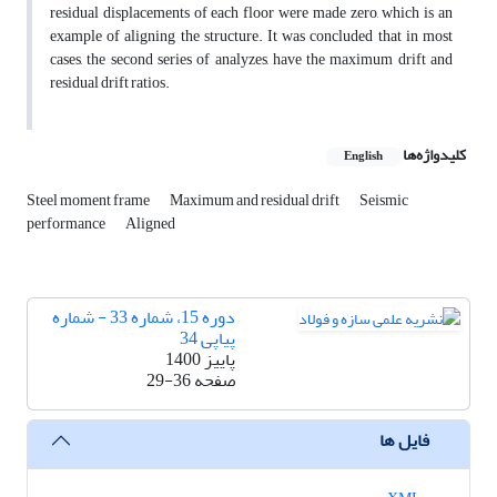
residual
displacements of each floor were made zero, which is an
example of aligning the structure.
It was concluded that in most
cases, the second series of
analyzes, have the
maximum drift and
residual drift ratios.
کلیدواژه‌ها
English
Steel moment frame
Maximum and residual drift
Seismic
performance
Aligned
دوره 15، شماره 33 - شماره
پیاپی 34
پاییز 1400
صفحه
29-36
فایل ها