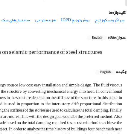
کلیدواژه‌ها
میراگر ویسکوز لزج
روش توزیع IDPD
هزینه طراحی
ساختمان‌های سک
عنوان مقاله
English
es on seismic performance of steel structures
چکیده
English
rgy source, low cost, easy installation and simple design. The fluid viscous
o the structure by converting mechanical energy into heat. In conventional
n the structure depends on the stiffness of the structure. In this paper, in
d is used in proportion to the inter-story drift proportional distribution
the stiffness of the stories are used to calculate the total damping. Finally,
er are more in line with the design goal would be the preferred method. Also,
de based on the total damping required (as a cost criterion) to achieve the
ject. In order to analyze the time history of buildings, four benchmark near