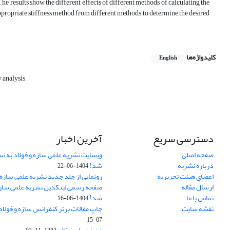
he results show the different effects of different methods of calculating the
 appropriate stiffness method from different methods to determine the desired
کلیدواژه‌ها
English
y analysis
دسترسی سریع
آخرین اخبار
صفحه اصلی
وبسایت نشریه علمی سازه و فولاد به 
درباره نشریه
شد!
1404-06-22
اعضای هیئت تحریریه
رونمایی از جلد جدید نشریه علمی سازه 
ارسال مقاله
صفحه رسمی لینکدین نشریه علمی سازه و
تماس با ما
شد!
1404-06-16
نقشه سایت
چاپ مقالات برتر کنفرانس سازه و فولاد
07-15