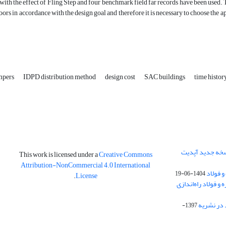
 with the effect of Fling Step and four benchmark field far records have been used. T
floors in accordance with the design goal and therefore it is necessary to choose the
ampers
IDPD distribution method
design cost
SAC buildings
time histor
نسخه جدید آپدیت
This work is licensed under a
Creative Commons
Attribution-NonCommercial 4.0 International
و فولاد
1404-06-19
.
License
 فولاد راه‌اندازی
 در نشریه
1397-