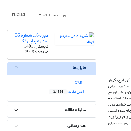
ورود به سامانه
ENGLISH
دوره 16، شماره 36 -
شماره پیاپی 37
تابستان 1401
صفحه
79-93
فایل ها
وز لزج یکی از
XML
یسکوز، میرایی
اصل مقاله
مان، روش
توزیع
2.45 M
طبقات استفاده
ب خواهد بود.
سابقه مقاله
نجام شده است.
پرتابی و چهار رکورد
لازم است برای
هم رسانی