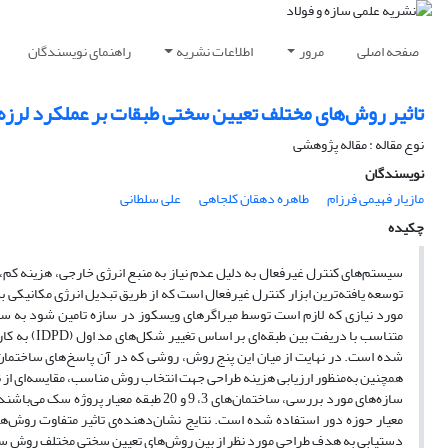
صفحه اصلی
مرور
اطلاعات نشریه
راهنمای نویسندگان
تاثیر‌ روش‌‌های مختلف تعیین سختی طبقات بر عملکرد لرزه
نوع مقاله : مقاله پژوهشی
نویسندگان
مازیار فهیمی فرزام
طاهره دهقان کلجاهی
علی سلطانی
چکیده
سیستم‌های کنترل غیرفعال به دلیل عدم نیاز به منبع انرژی خارجی، هزینه کم، 
توسعه ‌یافته‌ترین ابزار کنترل غیرفعال است که از طریق تبدیل انرژی مکانیکی 
مورد نیازی که لازم است توسط میراگرهای ویسکوز در سازه تامین شود به سخت
متناسب با دریفت بین طبقه‌ای بر اساس تغییر شکل‌های مد اول (
IDPD
)
به کار
شده است. در
نهایت از میان این پنج روش
،
روشی که در آن پاسخ‌های ساختمان 
همچنین به‌منظور ارزیابی هزینه طراحی جهت انتخاب روش مناسب، مقایسه‌ای از ن
سازه‌های مورد بررسی، ساختمان‌های 3، 9 و 0
معیار حوزه دور استفاده شده است. نتایج نشان‌دهنده‌ی تاثیر متفاوت روش‌ه
دستیابی به هدف طراحی مورد نظر از بین روش‌های تعیین سختی مختلف روش س