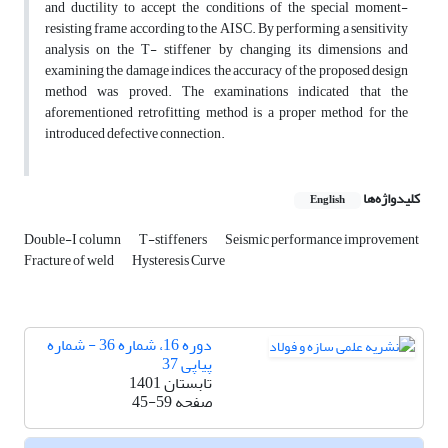
and ductility to accept the conditions of the
special moment-
resisting frame
according to the AISC. By performing a sensitivity
analysis on the T- stiffener by changing its dimensions and
examining the damage indices, the accuracy of the proposed design
method was proved. The examinations indicated that the
aforementioned retrofitting method is a proper method for the
introduced defective connection.
کلیدواژه‌ها
English
Double-I column
T-stiffeners
Seismic performance improvement
Fracture of weld
Hysteresis Curve
دوره 16، شماره 36 - شماره
پیاپی 37
تابستان 1401
صفحه
45-59