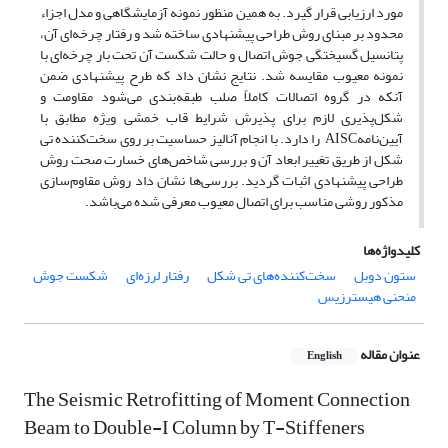
مورد ارزیابی قرار گیرد. به همین منظور نمونه آزمایشگاهی و مدل اجزاء
محدود بر مبنای روش طراحی پیشنهادی ساخته شد و رفتار چرخه‌ای آن،
پتانسیل گسیختگی جوش اتصال و حالت شکست آن تحت بار چرخه‌ای با
نمونه معیوب مقایسه شد. نتایج نشان داد که طرح پیشنهادی ضمن
آنکه در گروه اتصالات کاملاً صلب طبقه‌بندی می‌شود مقاومت و
شکل‌پذیری لازم برای پذیرش شرایط قاب خمشی ویژه مطابق با
آیین‌نامه
AISC
را دارد. با انجام آنالیز حساسیت بر روی سخت‌کننده تی
شکل از طریق تغییر ابعاد آن و بررسی شاخص‌های خسارت صحت روش
طراحی پیشنهادی اثبات گردید. بررسی‌ها نشان داد روش مقاوم‌سازی
مذکور روشی مناسب برای اتصال معیوب معرفی شده می‌باشد
.
کلیدواژه‌ها
ستون دوبل
سخت‌کننده‌های تی شکل‌
رفتار لرزه‌ای
شکست جوش
منحنی هیسترزیس
عنوان مقاله
English
The Seismic Retrofitting of Moment Connection
Beam to Double-I Column by T-Stiffeners