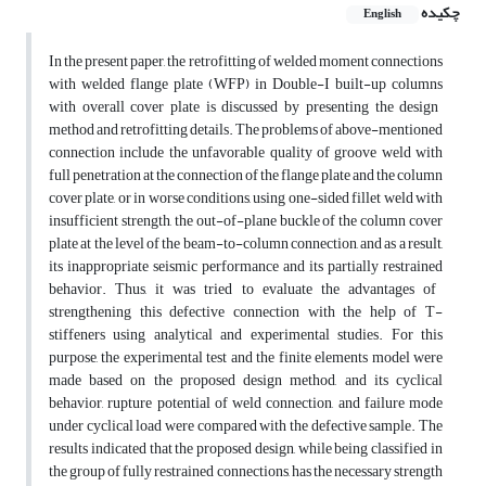
چکیده
English
In the present paper, the retrofitting of welded moment connections
with welded flange plate (WFP) in
Double-I built-up columns
with overall cover plate is discussed by presenting the design
method and retrofitting details. The problems of above-mentioned
connection include the unfavorable quality of groove weld with
full penetration at the connection of the flange plate and the column
cover plate, or in worse conditions, using
one-sided fillet weld
with
insufficient strength, the out-of-plane buckle of the column cover
plate at the level of the beam-to-column connection, and as a result,
its inappropriate seismic performance and its
partially restrained
behavior. Thus, it was tried to evaluate the advantages of
strengthening this defective connection with the help of T-
stiffeners using analytical and
experimental
studies. For this
purpose, the experimental test and the finite elements model were
made based on the proposed design method, and its
cyclical
behavior
,
rupture potential
of weld connection, and failure mode
under
cyclical
load were compared with the defective sample. The
results indicated that the proposed design, while being classified in
the group of fully
restrained
connections, has the necessary strength