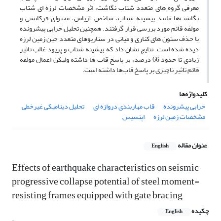
معرفی گروه­ های متعدد شتاب نگاشت، اثر مشخصات لرزه ­ای شتاب
نگاشت‌ها مانند بیشینه شتاب، شاخص آریاس، محتوای فرکانسی و
مولفه قائم مورد بررسی قرار گرفتند. همچنین
تحلیل خرابی پیش­رونده
با حذف ستون ­های کناری و میانی در سناریوهای متعدد حین زمین­ لرزه
دیده شده است. نتایج نشان داد که بیشینه شتاب و پریود غالب تاثیر
زیادی تا حدود 66 درصد، بر پاسخ قاب ها داشته ولیکن اعمال مولفه
قائم تاثیر ناچیزی بر پاسخ قاب‌ها داشته است.
کلیدواژه‌ها
خرابی پیشرونده
قاب مهاربندی دروازه ای
تحلیل دینامیکی غیرخطی
مشخصات زمین لرزه
اپنسیس
عنوان مقاله
English
Effects of earthquake characteristics on seismic
progressive collapse potential of steel moment-
resisting frames equipped with gate bracing
چکیده
English