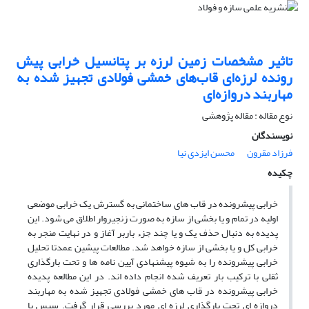
تاثیر مشخصات زمین لرزه بر پتانسیل خرابی پیش
رونده لرزه‌ای قاب‌های خمشی فولادی تجهیز شده به
مهاربند دروازه‌ای
نوع مقاله : مقاله پژوهشی
نویسندگان
فرزاد مقرون
محسن ایزدی نیا
چکیده
خرابی پیشرونده در قاب­ های ساختمانی به گسترش یک خرابی موضعی
اولیه در تمام و یا بخشی از سازه به صورت زنجیروار اطلاق می شود. این
پدیده به دنبال حذف یک و یا چند جزء باربر آغاز و در نهایت منجر به
خرابی کل و یا بخشی از سازه
خواهد شد. مطالعات پیشین عمدتا تحلیل
خرابی پیشرونده را به شیوه پیشنهادی آیین نامه­ ها و تحت بارگذاری
ثقلی با ترکیب بار تعریف شده انجام داده ­اند. در این مطالعه پدیده
خرابی پیشرونده در قاب ­های خمشی فولادی تجهیز شده به مهاربند
دروازه ای تحت بارگذاری لرزه ­ای مورد بررسی قرار گرفت. سپس با