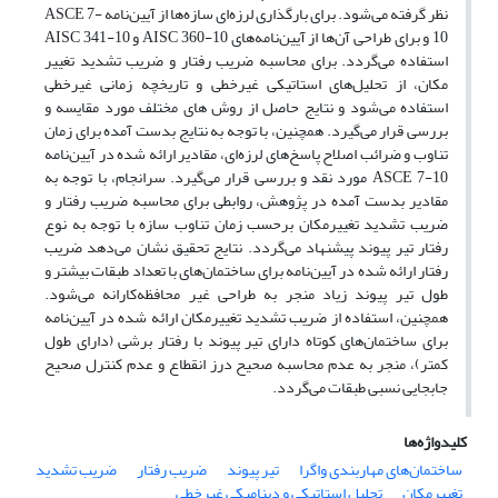
نظر گرفته می‌شود. برای بارگذاری لرزه‌ای سازه‌ها از آیین‌نامه
ASCE 7-
10
و برای طراحی آن‌ها از آیین‌نامه‌های
AISC 360-10
و
AISC 341-10
استفاده می‌گردد. برای محاسبه ضریب رفتار و ضریب تشدید تغییر
مکان، از تحلیل‌های استاتیکی غیرخطی و تاریخچه زمانی غیرخطی
استفاده می‌شود و نتایج حاصل از روش های مختلف مورد مقایسه و
بررسی قرار می‌گیرد. همچنین، با توجه به نتایج بدست آمده برای زمان
تناوب و ضرائب اصلاح پاسخ‌های لرزه‌ای، مقادیر ارائه شده در آیین‌نامه
ASCE 7-10
مورد نقد و بررسی قرار می‌گیرد. سرانجام، با توجه به
مقادیر بدست آمده در پژوهش، روابطی برای محاسبه ضریب رفتار و
ضریب تشدید
تغییرمکان برحسب زمان تناوب سازه با توجه به نوع
رفتار تیر پیوند پیشنهاد می‌گردد. نتایج تحقیق نشان می‌دهد ضریب
رفتار ارائه شده در آیین‌نامه برای ساختمان‌های با تعداد طبقات بیشتر و
طول تیر پیوند زیاد منجر به طراحی غیر محافظه‌کارانه می‌شود.
همچنین، استفاده از ضریب تشدید تغییرمکان ارائه شده در آیین‌نامه
برای ساختمان‌های کوتاه دارای تیر پیوند با رفتار برشی (دارای طول
کمتر)، منجر به عدم محاسبه صحیح درز انقطاع و عدم کنترل صحیح
جابجایی نسبی طبقات می‌گردد.
کلیدواژه‌ها
ساختمان‌های مهاربندی واگرا
تیر پیوند
ضریب رفتار
ضریب تشدید
تغییرمکان
تحلیل استاتیکی و دینامیکی غیرخطی