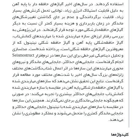
استفاده کرده‌اند. در سال‌های اخیر آلیاژهای حافظه دار با پایه آهن
به
دلیل قابلیت استهلاک انرژی زیاد، توانایی تحمل کرنش‌های بسیار
زیاد، قابلیت برگردانندگی و عدم بر جای گذاشتن تغییرشکل‌های
ماندگار در زمان باربرداری و هزینه بسیار کمتر آن نسبت به دیگر
آلیاژهای حافظه‌دارشکلی مورد توجه قرار گرفته‌اند. در این پژوهش به
بررسی رفتار لرزه‌ای سازه مهاربندی شده با مهاربندهای کمانش‌تاب،
آلیاژ حافظه‌شکلی پایه آهن و آلیاژ حافظه شکلی نیتینول که از
معروفترین آلیاژهای حافظه شکلی است، پرداخته شده‌است. مدلسازی
و تحلیل دینامیکی غیرخطی برای این سازه‌ها در نرم‌افزار
Seismostruct
انجام گرفته‌است. جابجایی‌های حداکثر، جابجایی‌های ماندگار و نیروهای
محوری مهاربندهای این سازه‌ها در اثر اعمال شتاب‌نگاشت‌های مختلف
زلزله‌های بزرگ سال‌های اخیر با شدت‌های مختلف مورد مطالعه قرار
گرفته‌است. نتایج این تحقیق نشان می‌د‌هد که سازه‌های مهاربندی شده
با آلیاژهای حافظه‌دارشکلی پایه ‌آهن در مقایسه با سازه مهاربندی شده
کمانش‌تاب جابجایی‌های حداکثر بیشتری را تجربه می‌کنند؛ در صورتی
که هیچگونه جابجایی ماندگاری برجای نمی‌گذارند. همچنین این ساز‌ه‌ها
در مقایسه با سازه‌های مهاربندی شده با نیتینول جابجایی‌های حداکثر و
جابجایی ماندگار کمتری را متحمل می‌شوند و عملکرد مطلوبتری را نشان
می‌دهند.
کلیدواژه‌ها