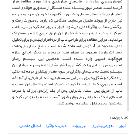
تعویض‌پذیری ساده، در قاب‌های مهاربندی واگرا مورد مطالعه قرار
گرفته است. عنصر فیوز پیشنهاد شده متشکل از سه ورق فولادی است
که از طریق یک اتصال مفصلی، به‌صورت کام و زبانه و پین، تیر پیوند را به
تیر خارج از پیوند متصل می‌نماید. هنگامی که بارها به‌صورت رفت و
برگشتی به قاب واگرا اعمال می‌شود، فیوز با بروز عملکرد برشی، باعث
تمرکز نیرو در جان تیر پیوند شده و از این طریق نیروی زلزله را مستهلک
می‌نماید. در این مطالعه برای طراحی قاب از نرم‌افزار ایتبس و برای تحلیل
المان محدود از آباکوس استفاده شده است. نتایج نشان می‌دهد،
خسارات وارده محدود به مقطع فیوز بوده، و به دیگر اجزای سازه
هیچ‌گونه آسیبی وارد نشده است. همچنین این سیستم رفتار
هیسترزیس مشابهی را در کشش و فشار نشان داده و ضریب رفتار این
سیستم نسبت به قاب‌های واگرای مرسوم مقدار بیشتری بوده که حاکی
از عملکرد و شکل‌پذیری بهتر این سیستم می‌باشد. از طرفی، از آنجا که
آسیب بر روی یک المان نسبتاً کوچک متمرکز است، و اتصال این عضو به
قاب از طریق پین است، بنابراین پس از یک زلزله‌ی بزرگ با صرف
هزینه‌ای اندک به راحتی می‌توان فیوز آسیب دیده را تعویض کرد و
ساختمان مجدد قابل استفاده خواهد شد.
کلیدواژه‌ها
فیوز
تعویض پذیری
تیر پیوند
مهاربند واگرا
اتصال مفصلی