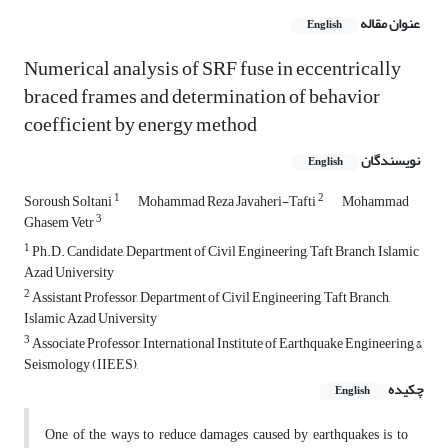
عنوان مقاله
English
Numerical analysis of SRF fuse in eccentrically
braced frames and determination of behavior
coefficient by energy method
نویسندگان
English
1
2
Soroush Soltani
Mohammad Reza Javaheri-Tafti
Mohammad
3
Ghasem Vetr
1
Ph.D. Candidate, Department of Civil Engineering, Taft Branch, Islamic
Azad University
2
Assistant Professor, Department of Civil Engineering, Taft Branch,
Islamic Azad University
3
Associate Professor, International Institute of Earthquake Engineering &
Seismology (IIEES),
چکیده
English
One of the ways to reduce damages caused by earthquakes is to