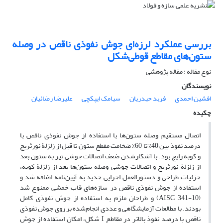
بررسی عملکرد لرزه‌ای جوش نفوذی ناقص در وصله
ستون‌های مقاطع قوطی‌شکل
نوع مقاله : مقاله پژوهشی
نویسندگان
افشین احمدی
فربد حیدریان
سیامک ایپکچی
علیرضا رضائیان
چکیده
اتصال مستقیم وصله ستون‌ها با استفاده از جوش نفوذی ناقص با
درصد نفوذ بین 40% تا 60% ضخامت مقطع ستون تا قبل از زلزلۀ نورثریج
و کوبه رایج بود. با آشکارشدن ضعف اتصالات جوشی تیر به ستون بعد
از زلزلۀ نورثریج و اتصالات جوشی وصله ستون‌ها بعد از زلزلۀ کوبه،
جزئیات طراحی و دستورالعمل اجرایی جدید به آیین‌نامه اضافه شد و
استفاده از جوش نفوذی ناقص در سازه‌های قاب خمشی ممنوع شد
(
AISC 341-10
) و طراحان ملزم به استفاده از جوش نفوذی کامل
بودند.
با مطالعات آزمایشگاهی و عددی انجام‌شده بر روی جوش نفوذی
ناقص با درصد نفوذ بالاتر در مقاطع
I
شکل، امکان استفاده از جوش