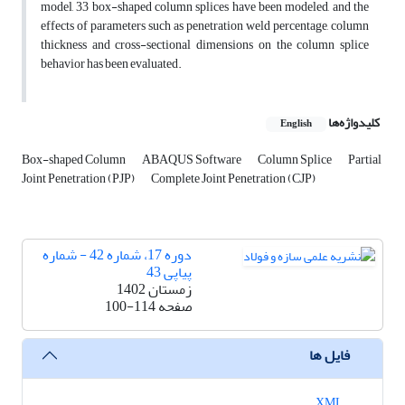
model, 33 box-shaped column splices have been modeled, and the
effects of parameters such as penetration weld percentage, column
thickness and cross-sectional dimensions on the column splice
behavior has been evaluated.
کلیدواژه‌ها
English
Box-shaped Column
ABAQUS Software
Column Splice
Partial
Joint Penetration (PJP)
Complete Joint Penetration (CJP)
دوره 17، شماره 42 - شماره
پیاپی 43
زمستان 1402
صفحه
100-114
فایل ها
XML