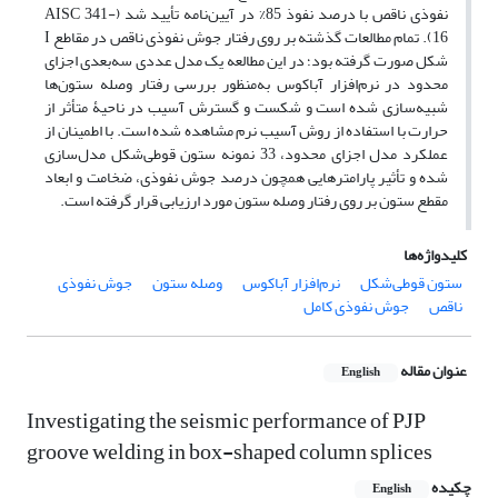
نفوذی ناقص با درصد نفوذ 85% در آیین‌نامه تأیید شد (
AISC 341-
16
). تمام مطالعات گذشته بر روی رفتار جوش نفوذی ناقص در مقاطع
I
شکل صورت گرفته بود؛ در این مطالعه یک مدل عددی سه‌بعدی اجزای
محدود در نرم‌افزار آباکوس به‌منظور بررسی رفتار وصله ستون‌ها
شبیه‌سازی شده است و شکست و گسترش آسیب در ناحیۀ متأثر از
حرارت با استفاده از روش آسیب نرم مشاهده شده است. با اطمینان از
عملکرد مدل اجزای محدود، 33 نمونه ستون قوطی‌شکل مدل‌سازی
شده و تأثیر پارامترهایی همچون درصد جوش نفوذی، ضخامت و ابعاد
مقطع ستون بر روی رفتار وصله ستون مورد ارزیابی قرار گرفته است.
کلیدواژه‌ها
ستون قوطی‌شکل
نرم‌افزار آباکوس
وصله ستون
جوش نفوذی
ناقص
جوش نفوذی کامل
عنوان مقاله
English
Investigating the seismic performance of PJP
groove welding in box-shaped column splices
چکیده
English