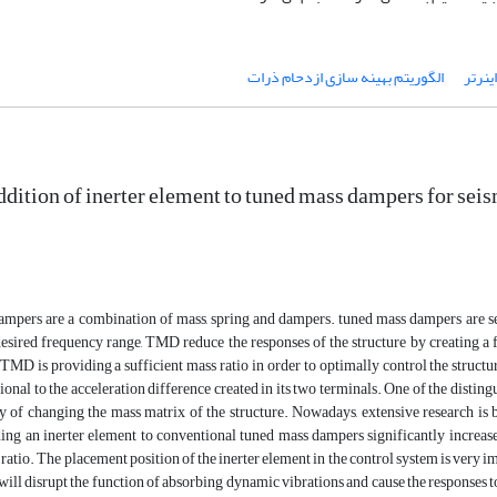
اینرتر
الگوریتم بهینه سازی ازدحام ذرات
ition of inerter element to tuned mass dampers for seism
mpers are a combination of mass, spring and dampers. tuned mass dampers are set 
desired frequency range, TMD reduce the responses of the structure by creating a
 TMD is providing a sufficient mass ratio in order to optimally control the struct
ional to the acceleration difference created in its two terminals. One of the disting
ty of changing the mass matrix of the structure. Nowadays, extensive research is 
ing an inerter element to conventional tuned mass dampers significantly increa
 ratio. The placement position of the inerter element in the control system is very i
t will disrupt the function of absorbing dynamic vibrations and cause the responses to