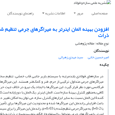
صفحه اصلی
مرور
اطلاعات نشریه
راهنمای نویسندگان
افزودن بهینه المان اینرتر به میراگرهای جرمی تنظیم شد
ذرات
نوع مقاله : مقاله پژوهشی
نویسندگان
امیرحسین خانی
سید مهدی زهرائی
چکیده
در سازه‌های فولادی بلندمرتبه با سیستم باربر جانبی قاب خمشی، تنظیم سختی
میراگرهای جرمی متداول ترکیبی از جرم، فنر و کمک‌فنر هستند. این میراگر
فرکانسی مورد نظر قرار گیرد، این میراگرها با ایجاد یک نیرو در خلاف جهت 
کنندۀ این المان نسبت به سایر ابزار­های کنترل سازه، می­ توان به امکان تغییر
باعث افزایش راندمان این میراگر­ها شده و محدودیت این میراگرها برای تأمین
با
0/2=
β
به میراگرجرمی تنظیم‌شده با
0/03=
μ
، راندمان این میراگر را برای س
اینرتر با میراگرهای جرمی متداول با استفاده از الگوریتم بهینه‌سازی ذرات و با قا