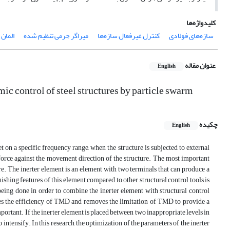
کلیدواژه‌ها
سازه‌های فولادی
کنترل غیرفعال سازه‌ها
میراگر جرمی تنظیم شده
المان 
عنوان مقاله
English
ic control of steel structures by particle swarm
چکیده
English
on a specific frequency range, when the structure is subjected to external
 force against the movement direction of the structure. The most important
ure. The inerter element is an element with two terminals that can produce a
uishing features of this element compared to other structural control tools is
being done in order to combine the inerter element with structural control
ses the efficiency of TMD and removes the limitation of TMD to provide a
mportant. If the inerter element is placed between two inappropriate levels in
 intensify. In this research, the optimization of the parameters of the inerter