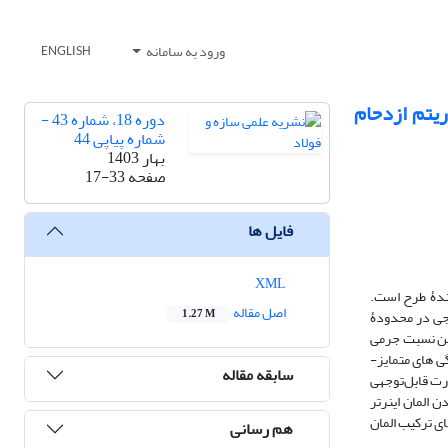
ورود به سامانه
ENGLISH
ریتم ازدحام
دوره 18، شماره 43 -
شماره پیاپی 44
بهار 1403
صفحه
17-33
فایل ها
XML
نندۀ طرح است.
اصل مقاله
رجی در محدودۀ
1.27 M
مین نسبت جرمی
کافی به‌منظور کنترل بهینۀ سازه است. المان اینرتر، یک المان با دو پایانه است که می ­تواند نیرویی متناسب با اختلاف شتاب ایجادشده در دو پایانه­ اش تولید کند. از ویژگی ­های متمایز­
سابقه مقاله
ورت قابل‌توجهی
 المان اینرتر
ی ترکیب المان
هم رسانی