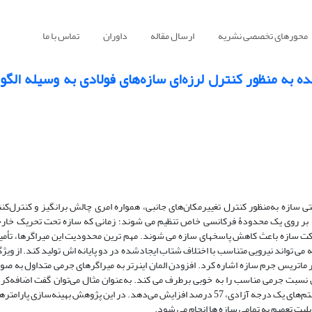
محورهای تخصصی نشریه
ارسال مقاله
داوران
تماس با ما
ه به منظور کنترل لرزه‌ای سازه‌های فولادی به وسیله الگو
 سازه به‌منظور کنترل تغییر‌مکان‌های جانبی، همواره امری چالش برانگیز و کنترل‌ک
­ها بر روی یک محدودۀ فرکانسی خاص تنظیم می­ شوند؛ زمانی که سازه تحت تحریک خا
حرکت سازه باعث کاهش پاسخ­های سازه می ­شوند. مهم­ ترین محدودیت این میراگرها، تأ
 در ماتریس جرم سازه اشاره کرد. افزودن المان اینرتر به میراگر­های جرمی متداول به ­ص
 نسبت جرمی مناسب را به خوبی برطرف می ­کند. به‌عنوان مثال می‌توان گفت اضافه‌کردن
یستم‌های یک درجه آزادی،
57
درصد افزایش می‌دهد. در این پژوهش بهینه‌سازی پارامتر­ها
بلیت تعمیم به تمامی سازه­ ها انجام می­ شود.