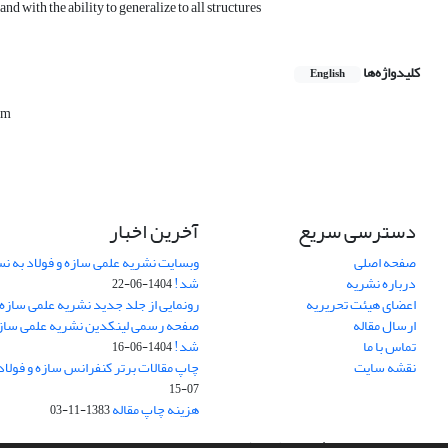
 with the ability to generalize to all structures
کلیدواژه‌ها
English
hm
دسترسی سریع
آخرین اخبار
صفحه اصلی
وبسایت نشریه علمی سازه و فولاد به 
درباره نشریه
شد!
1404-06-22
اعضای هیئت تحریریه
رونمایی از جلد جدید نشریه علمی سازه 
ارسال مقاله
صفحه رسمی لینکدین نشریه علمی سازه و
تماس با ما
شد!
1404-06-16
نقشه سایت
چاپ مقالات برتر کنفرانس سازه و فولاد
07-15
هزینه چاپ مقاله
1383-11-03
سامانه مدیریت نشریات علمی.
طراحی و پیاده سازی از
سیناوب