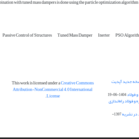
nation with tuned mass dampers is done using the particle optimization algorithm and
Passive Control of Structures
Tuned Mass Damper
Inerter
PSO Algorit
نسخه جدید آپدیت
This work is licensed under a
Creative Commons
Attribution-NonCommercial 4.0 International
و فولاد
1404-06-19
.
License
 فولاد راه‌اندازی
 در نشریه
1397-