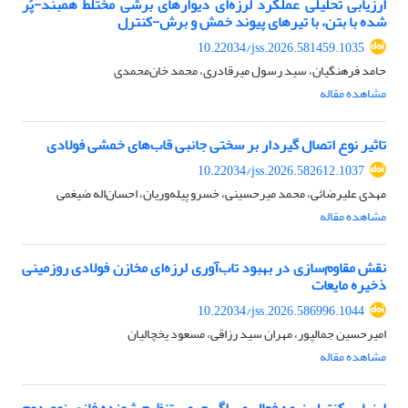
ارزیابی تحلیلی عملکرد لرزه‌ای دیوارهای برشی مختلط همبند-پُر
شده با بتن، با تیرهای پیوند خمش و برش-کنترل
10.22034/jss.2026.581459.1035
حامد فرهنگیان، سید رسول میرقادری، محمد خان‌محمدی
مشاهده مقاله
تاثیر نوع اتصال گیردار بر سختی جانبی قاب‌های خمشی فولادی
10.22034/jss.2026.582612.1037
مهدی علیرضائی، محمد میرحسینی، خسرو پیله‌وریان، احسان‌اله ضیغمی
مشاهده مقاله
نقش مقاوم‌سازی در بهبود تاب‌آوری لرزه‌ای مخازن فولادی روزمینی
ذخیره مایعات
10.22034/jss.2026.586996.1044
امیرحسین جمالپور، مهران سید رزاقی، مسعود یخچالیان
مشاهده مقاله
ارزیابی کنترل نیمه فعال میراگر جرمی تنظیم شونده فازی نوع دوم