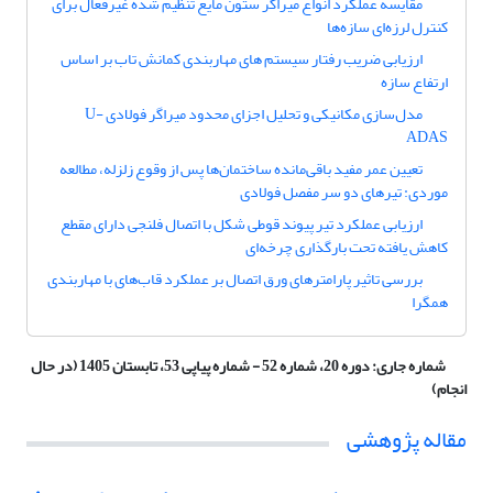
مقایسه عملکرد انواع میراگر ستون مایع تنظیم شده غیرفعال برای
کنترل لرزه‌ای سازه‌ها
ارزیابى ضریب رفتار سیستم هاى مهاربندى کمانش تاب بر اساس
ارتفاع سازه
مدل‌سازی مکانیکی و تحلیل اجزای محدود میراگر فولادی U-
ADAS
تعیین عمر مفید باقی‌مانده ساختمان‌ها پس از وقوع زلزله، مطالعه
موردی: تیرهای دو سر مفصل فولادی
ارزیابی عملکرد تیر پیوند قوطی شکل با اتصال فلنجی دارای مقطع
کاهش یافته تحت بارگذاری چرخه‌ای
بررسی تاثیر پارامترهای ورق اتصال بر عملکرد قاب‌های با مهاربندی
همگرا
شماره جاری:
دوره 20، شماره 52 - شماره پیاپی 53، تابستان 1405 (در حال
انجام)
مقاله پژوهشی