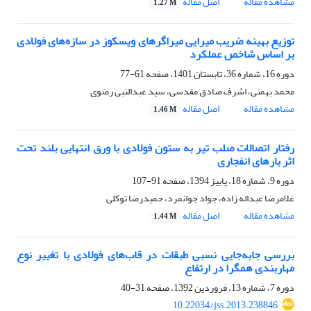
مشاهده مقاله
اصل مقاله
1.27 M
توزیع بهینه ضریب میرایی میراگرهای ویسکوز در سازه‌های فولادی
بر اساس شاخص عملکرد
دوره 16، شماره 36، تابستان 1401، صفحه
61-77
محمد بهمنی، اشرف صادق مقدسی، سید عبدالنبی رضوی
مشاهده مقاله
اصل مقاله
1.46 M
رفتار اتصالات صلب تیر به ستون فولادی با ورق انتهایی بلند تحت
اثر بارهای انفجاری
دوره 9، شماره 18، پاییز 1394، صفحه
91-107
غلامرضا عبداله زاده، جواد جوانمرد، حمیدرضا توکلی
مشاهده مقاله
اصل مقاله
1.44 M
بررسی جابه‌جایی نسبی طبقات در قاب‌های فولادی با تغییر نوع
مهاربندی همگرا در ارتفاع
دوره 7، شماره 13، فروردین 1392، صفحه
31-40
10.22034/jss.2013.238846