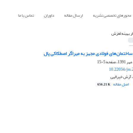
محورهای تخصصی نشریه
ارسال مقاله
داوران
تماس با ما
ار بهینه لغزش
ساختمان‌های فولادی مجهز به میراگر اصطکاکی پال
5-15
10.22034/jss
 آرش خیرالهی
اصل مقاله
656.21 K